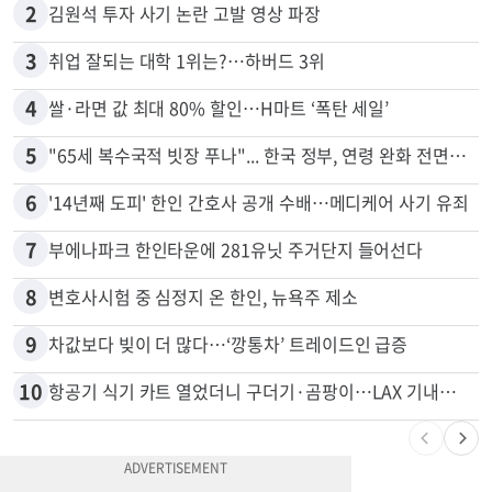
1
5주간 차 안 몰면 최대 600불 지급
2
김원석 투자 사기 논란 고발 영상 파장
3
취업 잘되는 대학 1위는?…하버드 3위
4
쌀·라면 값 최대 80% 할인…H마트 ‘폭탄 세일’
5
"65세 복수국적 빗장 푸나"... 한국 정부, 연령 완화 전면 추진
6
'14년째 도피' 한인 간호사 공개 수배…메디케어 사기 유죄
7
부에나파크 한인타운에 281유닛 주거단지 들어선다
8
변호사시험 중 심정지 온 한인, 뉴욕주 제소
9
차값보다 빚이 더 많다…‘깡통차’ 트레이드인 급증
10
항공기 식기 카트 열었더니 구더기·곰팡이…LAX 기내식 업체 논란