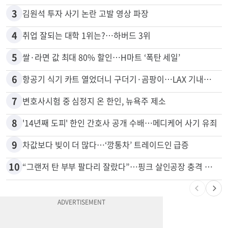
3
김원석 투자 사기 논란 고발 영상 파장
4
취업 잘되는 대학 1위는?…하버드 3위
5
쌀·라면 값 최대 80% 할인…H마트 ‘폭탄 세일’
6
항공기 식기 카트 열었더니 구더기·곰팡이…LAX 기내식 업체 논란
7
변호사시험 중 심정지 온 한인, 뉴욕주 제소
8
'14년째 도피' 한인 간호사 공개 수배…메디케어 사기 유죄
9
차값보다 빚이 더 많다…‘깡통차’ 트레이드인 급증
10
“그랜저 탄 부부 팔다리 잘랐다”…핑크 살인공장 충격 실체