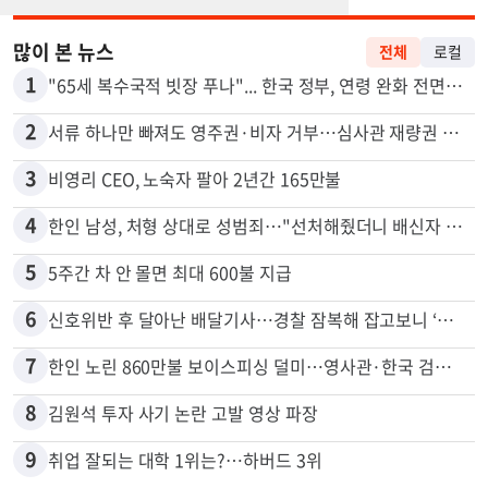
많이 본 뉴스
전체
로컬
1
"65세 복수국적 빗장 푸나"... 한국 정부, 연령 완화 전면 추진
2
서류 하나만 빠져도 영주권·비자 거부…심사관 재량권 대폭 확대
3
비영리 CEO, 노숙자 팔아 2년간 165만불
4
한인 남성, 처형 상대로 성범죄…"선처해줬더니 배신자 취급"
5
5주간 차 안 몰면 최대 600불 지급
6
신호위반 후 달아난 배달기사…경찰 잠복해 잡고보니 ‘반전’
7
한인 노린 860만불 보이스피싱 덜미…영사관·한국 검찰 사칭
8
김원석 투자 사기 논란 고발 영상 파장