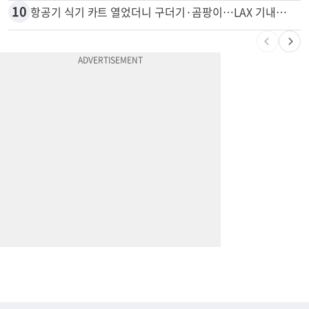
9
취업 잘되는 대학 1위는?…하버드 3위
10
항공기 식기 카트 열었더니 구더기·곰팡이…LAX 기내식 업체 논란