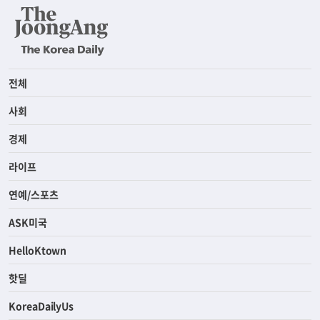
전체
사회
경제
라이프
연예/스포츠
ASK미국
HelloKtown
핫딜