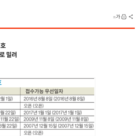
문호
로 밀려