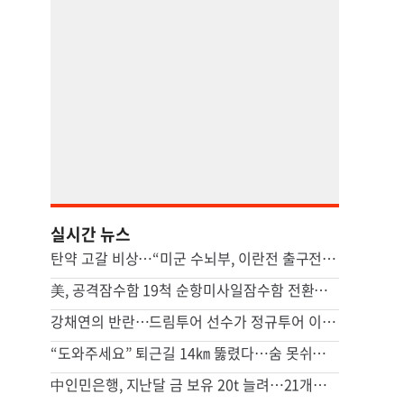
실시간 뉴스
탄약 고갈 비상…“미군 수뇌부, 이란전 출구전략 모색중”
美, 공격잠수함 19척 순항미사일잠수함 전환…中 견제 강화
강채연의 반란…드림투어 선수가 정규투어 이틀째 선두
“도와주세요” 퇴근길 14㎞ 뚫렸다…숨 못쉬던 아기 살린 기적
中인민은행, 지난달 금 보유 20t 늘려…21개월 연속 증가세