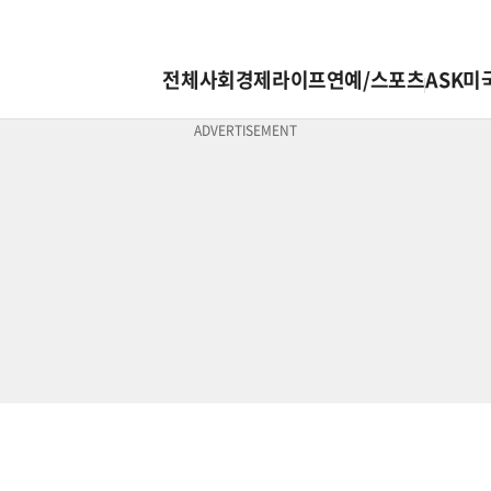
전체
사회
경제
라이프
연예/스포츠
ASK미