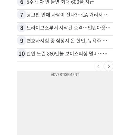
6
16
5주간 차 안 몰면 최대 600불 지급
7
17
광고판 안에 사람이 산다?…LA 거리서 화제
8
18
드라이브스루서 시작된 총격…인앤아웃 참사 영상 공개
9
19
변호사시험 중 심정지 온 한인, 뉴욕주 제소
10
20
한인 노린 860만불 보이스피싱 덜미…영사관·한국 검찰 사칭