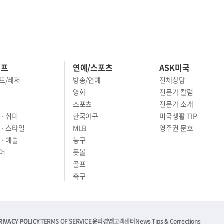
이프
연예/스포츠
ASK미국
프/레저
방송/연예
전체상담
영화
전문가 칼럼
스포츠
전문가 소개
· 취미
한국야구
미국생활 TIP
 · 스타일
MLB
영주권 문호
· 예술
농구
어
풋볼
골프
축구