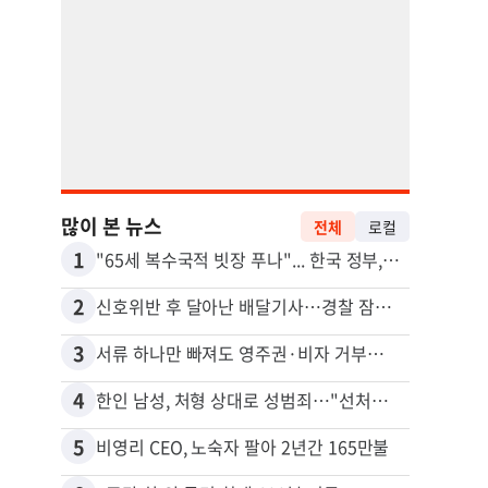
많이 본 뉴스
전체
로컬
1
11
"65세 복수국적 빗장 푸나"... 한국 정부, 연령 완화 전면 추진
김원석
2
12
신호위반 후 달아난 배달기사…경찰 잠복해 잡고보니 ‘반전’
3
13
서류 하나만 빠져도 영주권·비자 거부…심사관 재량권 대폭 확대
4
14
한인 남성, 처형 상대로 성범죄…"선처해줬더니 배신자 취급"
5
15
비영리 CEO, 노숙자 팔아 2년간 165만불