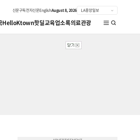
신문구독
전자신문
English
August 8, 2026
국
HelloKtown
핫딜
교육
업소록
의료관광