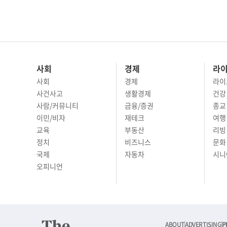
사회
경제
라
사회
경제
라이
사건사고
생활경제
건강
사람/커뮤니티
금융/증권
종교
이민/비자
재테크
여행 
교육
부동산
리빙
정치
비즈니스
문화 
국제
자동차
시니
오피니언