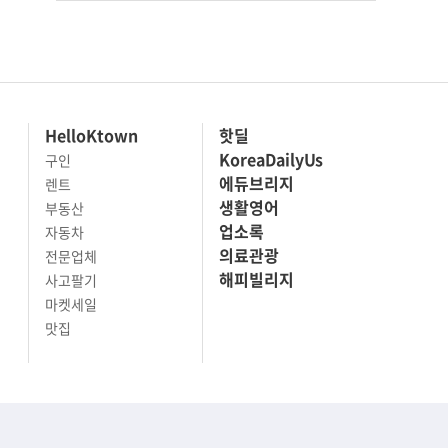
HelloKtown
핫딜
KoreaDailyUs
구인
에듀브리지
렌트
생활영어
부동산
업소록
자동차
의료관광
전문업체
해피빌리지
사고팔기
마켓세일
맛집