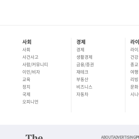
사회
경제
라
사회
경제
라이
사건사고
생활경제
건강
사람/커뮤니티
금융/증권
종교
이민/비자
재테크
여행 
교육
부동산
리빙
정치
비즈니스
문화 
국제
자동차
시니
오피니언
ABOUT
ADVERTISING
P