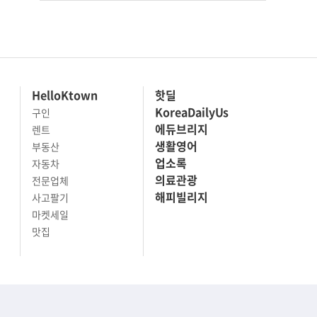
HelloKtown
핫딜
KoreaDailyUs
구인
에듀브리지
렌트
생활영어
부동산
업소록
자동차
의료관광
전문업체
해피빌리지
사고팔기
마켓세일
맛집