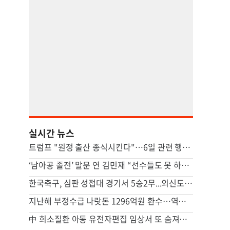
실시간 뉴스
트럼프 "원정 출산 종식시킨다"…6일 관련 행정명령에 서명
‘남아공 졸전’ 말문 연 김민재 “선수들도 못 하기는 했다”
한국축구, 심판 성접대 경기서 5승2무...외신도 보도 ‘국제 망신’
지난해 부정수급 나랏돈 1296억원 환수…역대 최대 규모
中 희소질환 아동 유전자편집 임상서 또 숨져…안전성 논란 확산