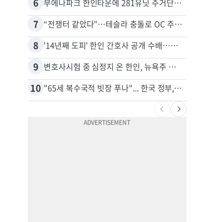
6
16
부에나파크 한인타운에 281유닛 주거단지 들어선다
7
17
“전쟁터 같았다”…테슬라 충돌로 OC 주택 4채 파손
8
18
'14년째 도피' 한인 간호사 공개 수배…메디케어 사기 유죄
9
19
변호사시험 중 심정지 온 한인, 뉴욕주 제소
10
20
"65세 복수국적 빗장 푸나"... 한국 정부, 연령 완화 전면 추진