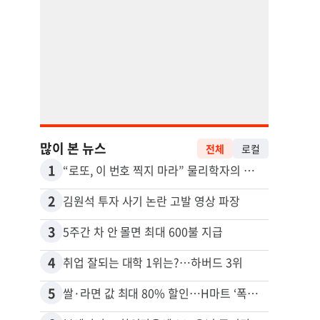
많이 본 뉴스
전체
로컬
1
11
“로또, 이 번호 찍지 마라” 물리학자의 당첨금 높이는 비밀
2
12
김원석 투자 사기 논란 고발 영상 파장
3
13
5주간 차 안 몰면 최대 600불 지급
4
14
취업 잘되는 대학 1위는?…하버드 3위
5
15
쌀·라면 값 최대 80% 할인…H마트 ‘폭탄 세일’