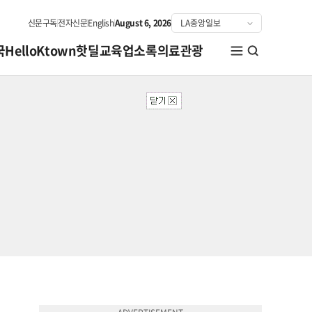
신문구독
전자신문
English
August 6, 2026
국
HelloKtown
핫딜
교육
업소록
의료관광