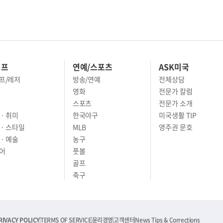
이프
연예/스포츠
ASK미국
프/레저
방송/연예
전체상담
영화
전문가 칼럼
스포츠
전문가 소개
· 취미
한국야구
미국생활 TIP
 · 스타일
MLB
영주권 문호
· 예술
농구
어
풋볼
골프
축구
RIVACY POLICY
TERMS OF SERVICE
윤리경영
고객센터
News Tips & Corrections