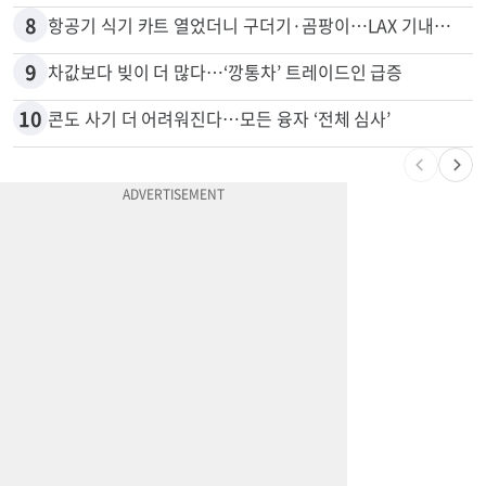
8
항공기 식기 카트 열었더니 구더기·곰팡이…LAX 기내식 업체 논란
9
차값보다 빚이 더 많다…‘깡통차’ 트레이드인 급증
10
콘도 사기 더 어려워진다…모든 융자 ‘전체 심사’