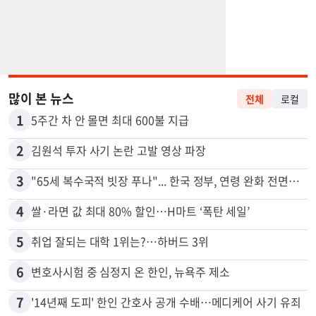
많이 본 뉴스
전체
로컬
1
5주간 차 안 몰면 최대 600불 지급
2
김원석 투자 사기 논란 고발 영상 파장
3
"65세 복수국적 빗장 푸나"... 한국 정부, 연령 완화 전면 추진
4
쌀·라면 값 최대 80% 할인…H마트 ‘폭탄 세일’
5
취업 잘되는 대학 1위는?…하버드 3위
6
변호사시험 중 심정지 온 한인, 뉴욕주 제소
7
'14년째 도피' 한인 간호사 공개 수배…메디케어 사기 유죄