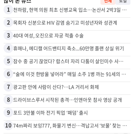
많이 본 뉴스
전체
로컬
1
천하람, 현역 의원 최초 신병교육 입소…논산서 2박3일 생활
2
목회자 신분으로 HIV 감염 숨기고 미성년자와 성관계
3
40대 여성, 오진으로 자궁 적출 수술
4
휴매나, 메디캘 어드밴티지 축소...60만명 플랜 상실 위기
5
잠수 중 공기 끊었다? 랍스터 자리 다툼이 살인미수 사건으로
6
“술에 이것 한방울 넣어라” 매일 소주 1병 까는 91세의 철칙
7
광고판 안에 사람이 산다?…LA 거리서 화제
8
드라이브스루서 시작된 총격…인앤아웃 참사 영상 공개
9
포드 3만불 이하 전기 픽업 ‘패덤’ 출시
10
74m짜리 보잉777, 화물기 변신…격납고서 ‘보물’ 찾는 인천공항