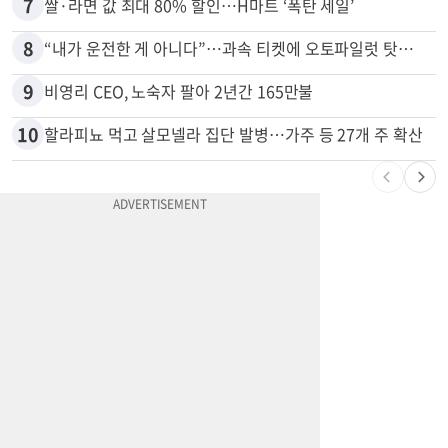
7
쌀·라면 값 최대 80% 할인…H마트 ‘폭탄 세일’
8
“내가 운전한 게 아니다”…과속 티켓에 오토파일럿 탓한 운전자
9
비영리 CEO, 노숙자 팔아 2년간 165만불
10
할라피뇨 먹고 살모넬라 집단 발병…가주 등 27개 주 확산