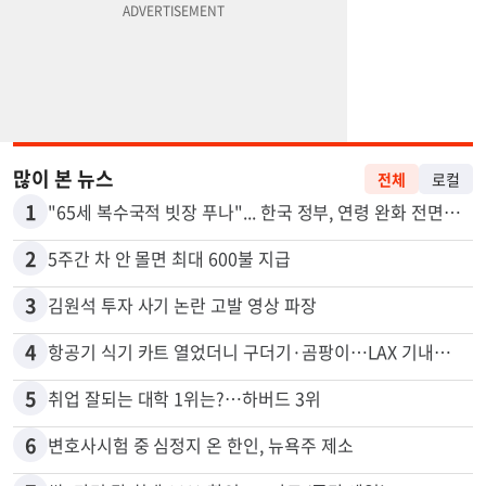
많이 본 뉴스
전체
로컬
1
"65세 복수국적 빗장 푸나"... 한국 정부, 연령 완화 전면 추진
2
5주간 차 안 몰면 최대 600불 지급
3
김원석 투자 사기 논란 고발 영상 파장
4
항공기 식기 카트 열었더니 구더기·곰팡이…LAX 기내식 업체 논란
5
취업 잘되는 대학 1위는?…하버드 3위
6
변호사시험 중 심정지 온 한인, 뉴욕주 제소