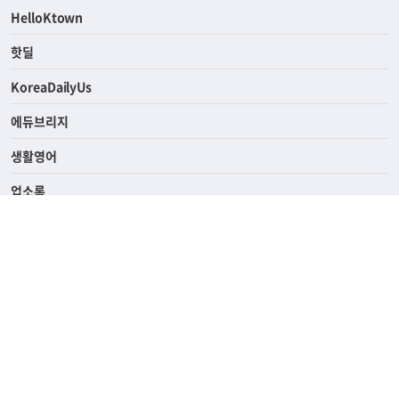
HelloKtown
핫딜
KoreaDailyUs
에듀브리지
생활영어
업소록
의료관광
해피빌리지
ABOUT
ADVERTISING
PRIVACY POLICY
TERMS OF SERVICE
윤리경영
고객센터
News Tips & Corrections
690 Wilshire Place Los Angeles, CA 90005
TEL. (213) 368-2500 FAX. (213) 389-6196
© Joongangilbo USA. All Rights Reserved.