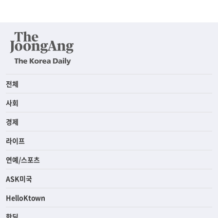
전체
사회
경제
라이프
연예/스포츠
ASK미국
HelloKtown
핫딜