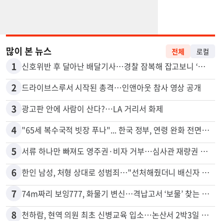
많이 본 뉴스
전체
로컬
1
신호위반 후 달아난 배달기사…경찰 잠복해 잡고보니 ‘반전’
2
드라이브스루서 시작된 총격…인앤아웃 참사 영상 공개
3
광고판 안에 사람이 산다?…LA 거리서 화제
4
"65세 복수국적 빗장 푸나"... 한국 정부, 연령 완화 전면 추진
5
서류 하나만 빠져도 영주권·비자 거부…심사관 재량권 대폭 확대
6
한인 남성, 처형 상대로 성범죄…"선처해줬더니 배신자 취급"
7
74m짜리 보잉777, 화물기 변신…격납고서 ‘보물’ 찾는 인천공항
8
천하람, 현역 의원 최초 신병교육 입소…논산서 2박3일 생활