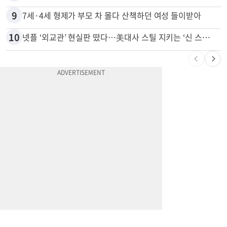
9
7세·4세 형제가 부모 차 몰다 산책하던 여성 들이받아
10
넷플 ‘외교관’ 현실판 떴다…美대사 스틸 지키는 ‘신 스틸러’