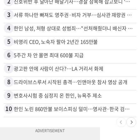
2
신호위반 후 달아난 배달기사…경찰 잠복해 잡고보니 ‘반전’
3
서류 하나만 빠져도 영주권·비자 거부…심사관 재량권 대폭 확대
4
한인 남성, 처형 상대로 성범죄…"선처해줬더니 배신자 취급"
5
비영리 CEO, 노숙자 팔아 2년간 165만불
6
5주간 차 안 몰면 최대 600불 지급
7
광고판 안에 사람이 산다?…LA 거리서 화제
8
드라이브스루서 시작된 총격…인앤아웃 참사 영상 공개
9
변호사시험 중 심정지 온 한인, 뉴욕주 제소
10
한인 노린 860만불 보이스피싱 덜미…영사관·한국 검찰 사칭