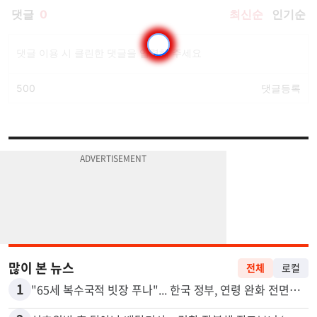
많이 본 뉴스
전체
로컬
1
"65세 복수국적 빗장 푸나"... 한국 정부, 연령 완화 전면 추진