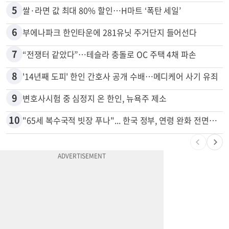
5
쌀·라면 값 최대 80% 할인…H마트 ‘폭탄 세일’
6
부에나파크 한인타운에 281유닛 주거단지 들어선다
7
“전쟁터 같았다”…테슬라 충돌로 OC 주택 4채 파손
8
'14년째 도피' 한인 간호사 공개 수배…메디케어 사기 유죄
9
변호사시험 중 심정지 온 한인, 뉴욕주 제소
10
"65세 복수국적 빗장 푸나"... 한국 정부, 연령 완화 전면 추진