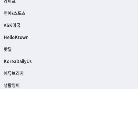
라이프
연예/스포츠
ASK미국
HelloKtown
핫딜
KoreaDailyUs
에듀브리지
생활영어
업소록
의료관광
해피빌리지
ABOUT
ADVERTISING
PRIVACY POLICY
TERMS OF SERVICE
윤리경영
고객센터
News Tips & Corrections