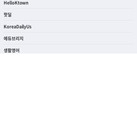
HelloKtown
핫딜
KoreaDailyUs
에듀브리지
생활영어
업소록
의료관광
해피빌리지
ABOUT
ADVERTISING
PRIVACY POLICY
TERMS OF SERVICE
윤리경영
고객센터
News Tips & Corrections
690 Wilshire Place Los Angeles, CA 90005
TEL. (213) 368-2500 FAX. (213) 389-6196
© Joongangilbo USA. All Rights Reserved.