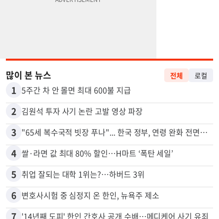
많이 본 뉴스
전체
로컬
1
5주간 차 안 몰면 최대 600불 지급
2
김원석 투자 사기 논란 고발 영상 파장
3
"65세 복수국적 빗장 푸나"... 한국 정부, 연령 완화 전면 추진
4
쌀·라면 값 최대 80% 할인…H마트 ‘폭탄 세일’
5
취업 잘되는 대학 1위는?…하버드 3위
6
변호사시험 중 심정지 온 한인, 뉴욕주 제소
7
'14년째 도피' 한인 간호사 공개 수배…메디케어 사기 유죄