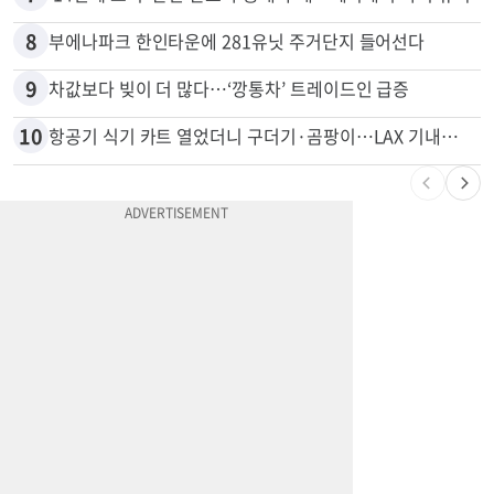
8
부에나파크 한인타운에 281유닛 주거단지 들어선다
9
차값보다 빚이 더 많다…‘깡통차’ 트레이드인 급증
10
항공기 식기 카트 열었더니 구더기·곰팡이…LAX 기내식 업체 논란