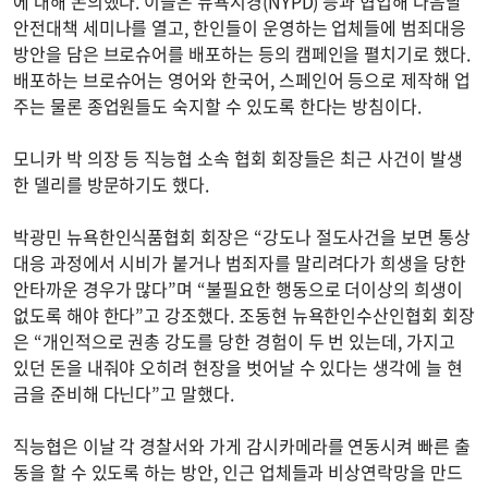
에 대해 논의했다. 이들은 뉴욕시경(NYPD) 등과 협업해 다음달
안전대책 세미나를 열고, 한인들이 운영하는 업체들에 범죄대응
방안을 담은 브로슈어를 배포하는 등의 캠페인을 펼치기로 했다.
배포하는 브로슈어는 영어와 한국어, 스페인어 등으로 제작해 업
주는 물론 종업원들도 숙지할 수 있도록 한다는 방침이다.
모니카 박 의장 등 직능협 소속 협회 회장들은 최근 사건이 발생
한 델리를 방문하기도 했다.
박광민 뉴욕한인식품협회 회장은 “강도나 절도사건을 보면 통상
대응 과정에서 시비가 붙거나 범죄자를 말리려다가 희생을 당한
안타까운 경우가 많다”며 “불필요한 행동으로 더이상의 희생이
없도록 해야 한다”고 강조했다. 조동현 뉴욕한인수산인협회 회장
은 “개인적으로 권총 강도를 당한 경험이 두 번 있는데, 가지고
있던 돈을 내줘야 오히려 현장을 벗어날 수 있다는 생각에 늘 현
금을 준비해 다닌다”고 말했다.
직능협은 이날 각 경찰서와 가게 감시카메라를 연동시켜 빠른 출
동을 할 수 있도록 하는 방안, 인근 업체들과 비상연락망을 만드