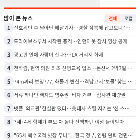
많이 본 뉴스
전체
로컬
1
신호위반 후 달아난 배달기사…경찰 잠복해 잡고보니 ‘반전’
2
드라이브스루서 시작된 총격…인앤아웃 참사 영상 공개
3
광고판 안에 사람이 산다?…LA 거리서 화제
4
천하람, 현역 의원 최초 신병교육 입소…논산서 2박3일 생활
5
74m짜리 보잉777, 화물기 변신…격납고서 ‘보물’ 찾는 인천공항
6
서류 하나만 빠져도 영주권·비자 거부…심사관 재량권 대폭 확대
7
넷플 ‘외교관’ 현실판 떴다…美대사 스틸 지키는 ‘신 스틸러’
8
7세·4세 형제가 부모 차 몰다 산책하던 여성 들이받아