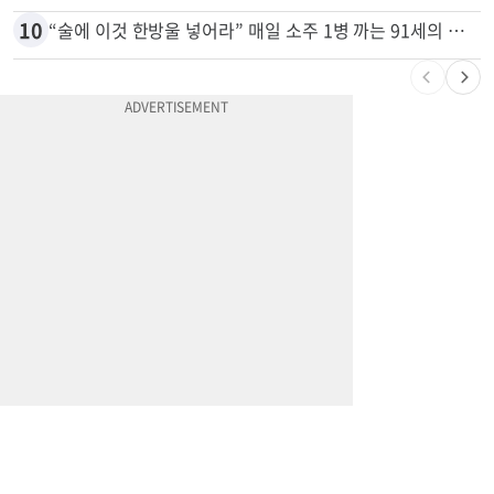
9
"65세 복수국적 빗장 푸나"... 한국 정부, 연령 완화 전면 추진
10
“술에 이것 한방울 넣어라” 매일 소주 1병 까는 91세의 철칙