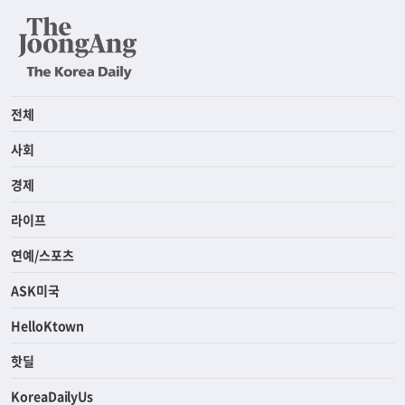
전체
사회
경제
라이프
연예/스포츠
ASK미국
HelloKtown