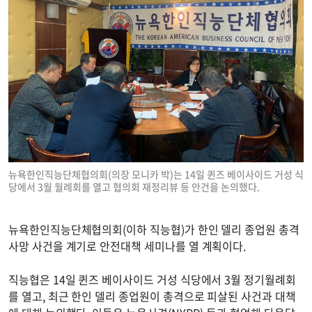
뉴욕한인직능단체협의회(의장 모니카 박)는 14일 퀸즈 베이사이드 거성 식
당에서 3월 월례회를 열고 협의회 재정리뷰 등 안건을 논의했다.
뉴욕한인직능단체협의회(이하 직능협)가 한인 델리 종업원 총격
사망 사건을 계기로 안전대책 세미나를 열 계획이다.
직능협은 14일 퀸즈 베이사이드 거성 식당에서 3월 정기월례회
를 열고, 최근 한인 델리 종업원이 총격으로 피살된 사건과 대책