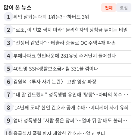
많이 본 뉴스
전체
로컬
1
취업 잘되는 대학 1위는?…하버드 3위
2
“로또, 이 번호 찍지 마라” 물리학자의 당첨금 높이는 비밀
3
“전쟁터 같았다”…테슬라 충돌로 OC 주택 4채 파손
4
부에나파크 한인타운에 281유닛 주거단지 들어선다
5
40만명 SSI<생활보조금> 월 331불 깎이나
6
김원석〈투자 사기 논란〉 고발 영상 파장
7
“내 딸 건드렸지” 성폭행범 유인해 ‘탕탕’…아빠의 복수 결말
8
'14년째 도피' 한인 간호사 공개 수배…메디케어 사기 유죄