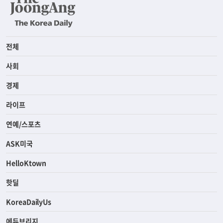
전체
사회
경제
라이프
연예/스포츠
ASK미국
HelloKtown
핫딜