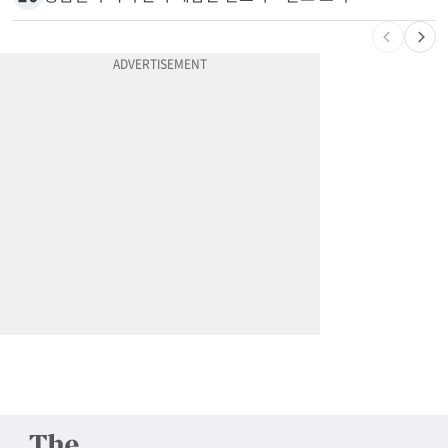
9
엄마 성폭행한 “사람 좋은 장씨”…얼마 뒤 딸 배도 불러왔다
10
응급실서 폭력 환자 제압한 간호사…알고 보니