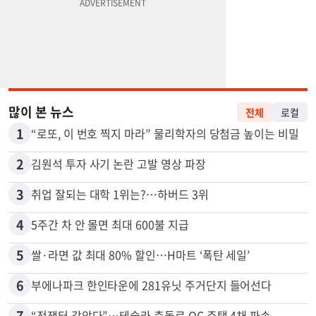
많이 본 뉴스
전체
로컬
1
“로또, 이 번호 찍지 마라” 물리학자의 당첨금 높이는 비밀
2
김원석 투자 사기 논란 고발 영상 파장
3
취업 잘되는 대학 1위는?…하버드 3위
4
5주간 차 안 몰면 최대 600불 지급
5
쌀·라면 값 최대 80% 할인…H마트 ‘폭탄 세일’
6
부에나파크 한인타운에 281유닛 주거단지 들어선다
7
“전쟁터 같았다”…테슬라 충돌로 OC 주택 4채 파손