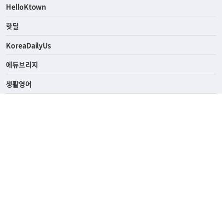
HelloKtown
핫딜
KoreaDailyUs
에듀브리지
생활영어
업소록
의료관광
해피빌리지
ABOUT
ADVERTISING
PRIVACY POLICY
TERMS OF SERVICE
윤리경영
고객센터
News Tips & Corrections
690 Wilshire Place Los Angeles, CA 90005
TEL. (213) 368-2500 FAX. (213) 389-6196
© Joongangilbo USA. All Rights Reserved.