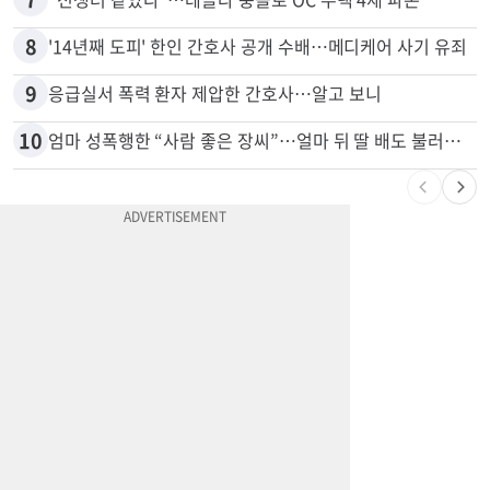
8
'14년째 도피' 한인 간호사 공개 수배…메디케어 사기 유죄
9
응급실서 폭력 환자 제압한 간호사…알고 보니
10
엄마 성폭행한 “사람 좋은 장씨”…얼마 뒤 딸 배도 불러왔다