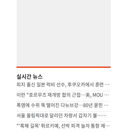
실시간 뉴스
피지 출신 일본 럭비 선수, 후쿠오카에서 훈련 중 열사병 사망
이란 "호르무즈 재개방 합의 근접…美, MOU 위반 배상해야"
폭염에 수위 뚝 떨어진 다뉴브강…80년 묻힌 나치 군함 줄줄이 드러났다
서울 올림픽대로 달리던 차량서 갑자기 불…운전자 1명 경상
"'흑해 길목' 튀르키예, 선박 피격 늘자 통항 제한"