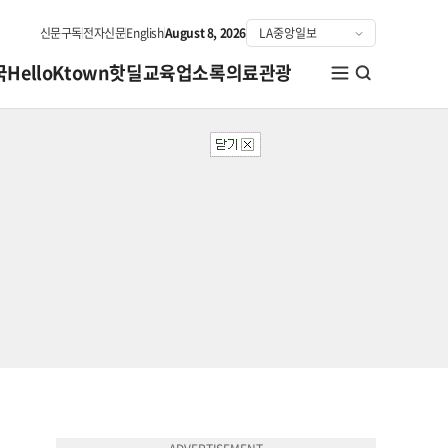
신문구독
전자신문
English
August 8, 2026
국
HelloKtown
핫딜
교육
업소록
의료관광