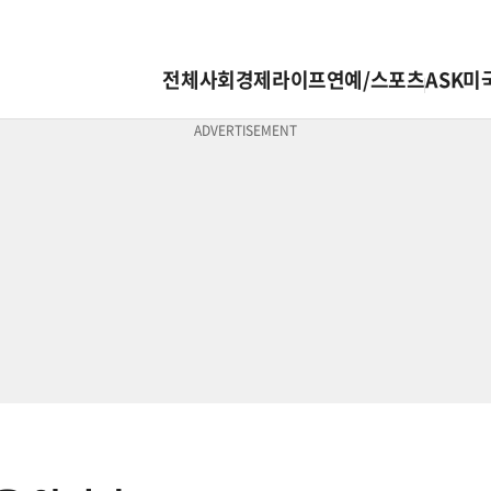
전체
사회
경제
라이프
연예/스포츠
ASK미