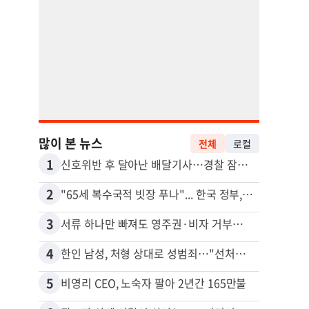
많이 본 뉴스
전체
로컬
1
11
신호위반 후 달아난 배달기사…경찰 잠복해 잡고보니 ‘반전’
2
12
"65세 복수국적 빗장 푸나"... 한국 정부, 연령 완화 전면 추진
3
13
서류 하나만 빠져도 영주권·비자 거부…심사관 재량권 대폭 확대
김원석
4
14
한인 남성, 처형 상대로 성범죄…"선처해줬더니 배신자 취급"
5
15
비영리 CEO, 노숙자 팔아 2년간 165만불