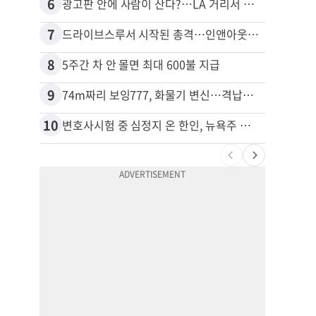
6
16
광고판 안에 사람이 산다?…LA 거리서 화제
포드 
7
17
드라이브스루서 시작된 총격…인앤아웃 참사 영상 공개
8
18
5주간 차 안 몰면 최대 600불 지급
9
19
74m짜리 보잉777, 화물기 변신…격납고서 ‘보물’ 찾는 인천공항
10
20
변호사시험 중 심정지 온 한인, 뉴욕주 제소