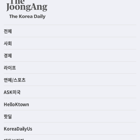
전체
사회
경제
라이프
연예/스포츠
ASK미국
HelloKtown
핫딜