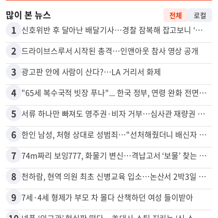
많이 본 뉴스
전체
로컬
1
신호위반 후 달아난 배달기사…경찰 잠복해 잡고보니 ‘반전’
2
드라이브스루서 시작된 총격…인앤아웃 참사 영상 공개
3
광고판 안에 사람이 산다?…LA 거리서 화제
4
"65세 복수국적 빗장 푸나"... 한국 정부, 연령 완화 전면 추진
5
서류 하나만 빠져도 영주권·비자 거부…심사관 재량권 대폭 확대
6
한인 남성, 처형 상대로 성범죄…"선처해줬더니 배신자 취급"
7
74m짜리 보잉777, 화물기 변신…격납고서 ‘보물’ 찾는 인천공항
8
천하람, 현역 의원 최초 신병교육 입소…논산서 2박3일 생활