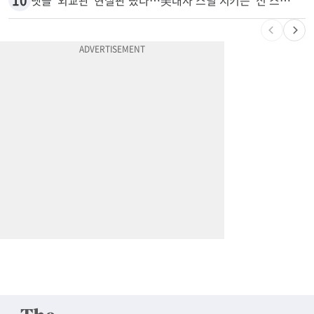
9
7세·4세 형제가 부모 차 몰다 산책하던 여성 들이받아
10
넷플 ‘외교관’ 현실판 떴다…美대사 스틸 지키는 ‘신 스틸러’