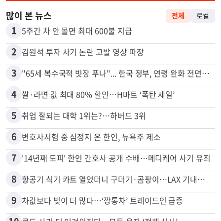
많이 본 뉴스
전체
로컬
1
5주간 차 안 몰면 최대 600불 지급
2
김원석 투자 사기 논란 고발 영상 파장
3
"65세 복수국적 빗장 푸나"... 한국 정부, 연령 완화 전면 추진
4
쌀·라면 값 최대 80% 할인…H마트 ‘폭탄 세일’
5
취업 잘되는 대학 1위는?…하버드 3위
6
변호사시험 중 심정지 온 한인, 뉴욕주 제소
7
'14년째 도피' 한인 간호사 공개 수배…메디케어 사기 유죄
8
항공기 식기 카트 열었더니 구더기·곰팡이…LAX 기내식 업체 논란
9
차값보다 빚이 더 많다…‘깡통차’ 트레이드인 급증