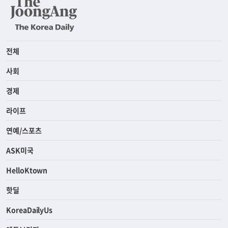
전체
사회
경제
라이프
연예/스포츠
ASK미국
HelloKtown
핫딜
KoreaDailyUs