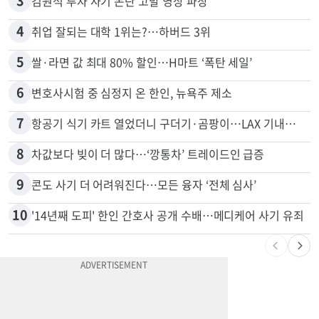
3
김원석 투자 사기 논란 고발 영상 파장
4
취업 잘되는 대학 1위는?…하버드 3위
5
쌀·라면 값 최대 80% 할인…H마트 ‘폭탄 세일’
6
변호사시험 중 심정지 온 한인, 뉴욕주 제소
7
항공기 식기 카트 열었더니 구더기·곰팡이…LAX 기내식 업체 논란
8
차값보다 빚이 더 많다…‘깡통차’ 트레이드인 급증
9
콘도 사기 더 어려워진다…모든 융자 ‘전체 심사’
10
'14년째 도피' 한인 간호사 공개 수배…메디케어 사기 유죄