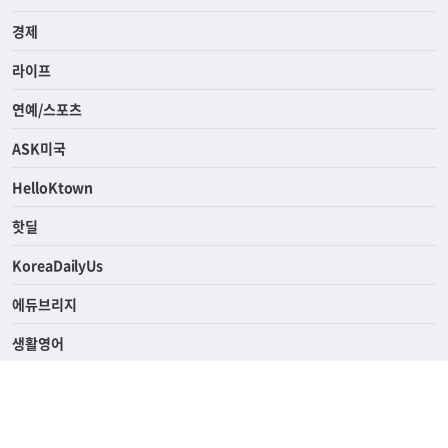
경제
라이프
연예/스포츠
ASK미국
HelloKtown
핫딜
KoreaDailyUs
에듀브리지
생활영어
업소록
의료관광