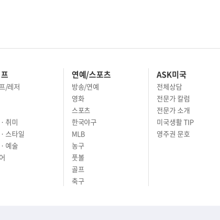
이프
연예/스포츠
ASK미국
프/레저
방송/연예
전체상담
영화
전문가 칼럼
스포츠
전문가 소개
· 취미
한국야구
미국생활 TIP
 · 스타일
MLB
영주권 문호
· 예술
농구
어
풋볼
골프
축구