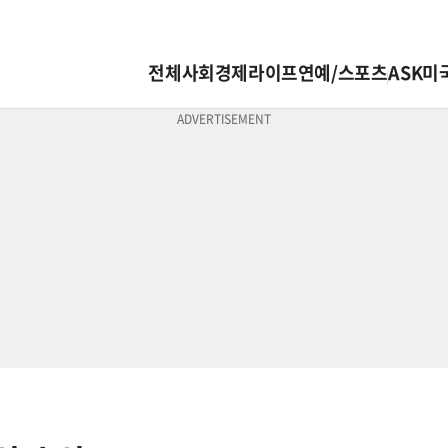
전체
사회
경제
라이프
연예/스포츠
ASK미