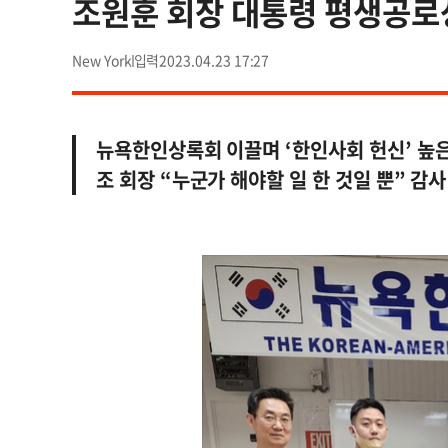
조원훈 회장 대통령 평생공로
New York
2023.04.23 17:27
뉴욕한인상록회 이끌며 ‘한인사회 헌신’ 높
조 회장 “누군가 해야할 일 한 것일 뿐” 감사