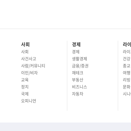
사회
경제
라
사회
경제
라이
사건사고
생활경제
건강
사람/커뮤니티
금융/증권
종교
이민/비자
재테크
여행 
교육
부동산
리빙
정치
비즈니스
문화 
국제
자동차
시니
오피니언