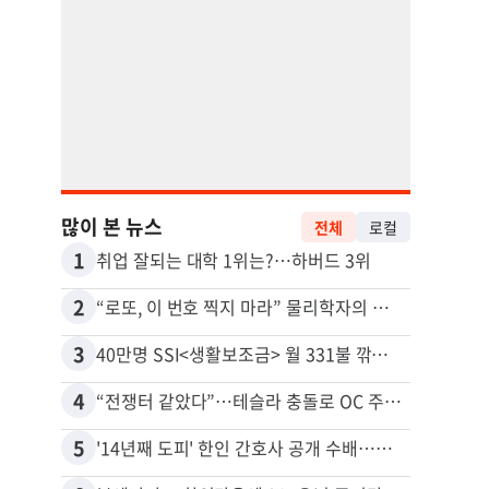
많이 본 뉴스
전체
로컬
1
11
취업 잘되는 대학 1위는?…하버드 3위
2
12
“로또, 이 번호 찍지 마라” 물리학자의 당첨금 높이는 비밀
3
13
40만명 SSI<생활보조금> 월 331불 깎이나
4
14
“전쟁터 같았다”…테슬라 충돌로 OC 주택 4채 파손
추방된
5
15
'14년째 도피' 한인 간호사 공개 수배…메디케어 사기 유죄