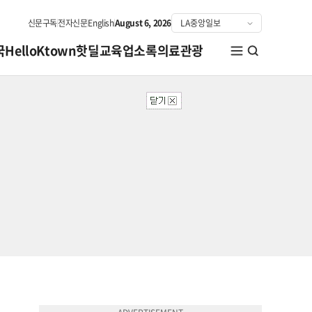
신문구독
전자신문
English
August 6, 2026
국
HelloKtown
핫딜
교육
업소록
의료관광