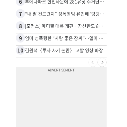
6
16
부에나파크 한인타운에 281유닛 주거단지 들어선다
7
17
“내 딸 건드렸지” 성폭행범 유인해 ‘탕탕’…아빠의 복수 결말
유학생
8
18
[포커스] 메디캘 대폭 개편…자산한도 84% 축소
9
19
엄마 성폭행한 “사람 좋은 장씨”…얼마 뒤 딸 배도 불러왔다
10
20
김원석〈투자 사기 논란〉 고발 영상 파장