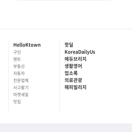
HelloKtown
핫딜
KoreaDailyUs
구인
에듀브리지
렌트
생활영어
부동산
업소록
자동차
의료관광
전문업체
해피빌리지
사고팔기
마켓세일
맛집