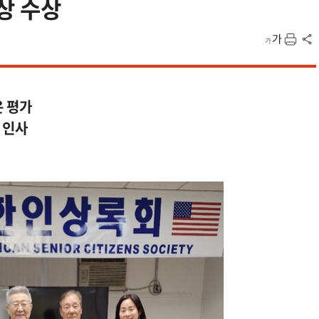
상 수상
은 평가
 인사