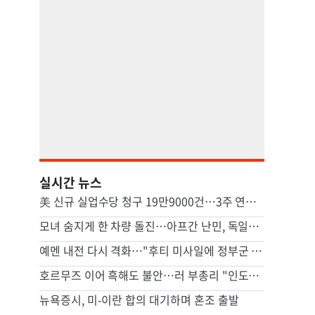
실시간 뉴스
美 신규 실업수당 청구 19만9000건…3주 연속 20만명 하회
모녀 숨지게 한 차량 돌진…아프간 난민, 독일서 종신형
예멘 내전 다시 격화…"후티 미사일에 정부군 최소 30명 사망"
호르무즈 이어 흑해도 불안…러 부총리 "인도양 연결 철도 필요"
뉴욕증시, 미-이란 합의 대기하며 혼조 출발