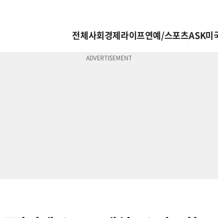
전체
사회
경제
라이프
연예/스포츠
ASK미