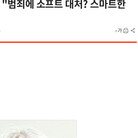
] "범죄에 소프트 대처? 스마트한
7