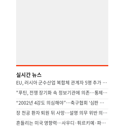
실시간 뉴스
EU, 러시아 군수산업 복합체 관계자 5명 추가 제재
"푸틴, 전쟁 장기화 속 정보기관에 의존…통제 강화"
“2002년 4강도 의심해야”…축구협회 ‘심판 성접대’에 日매체도 맹비판
장 천공 환자 퇴원 뒤 사망…설명 의무 위반 의사 항소심도 유죄
흔들리는 미국 영향력…사우디·튀르키예·파키스탄, 공동방위조약