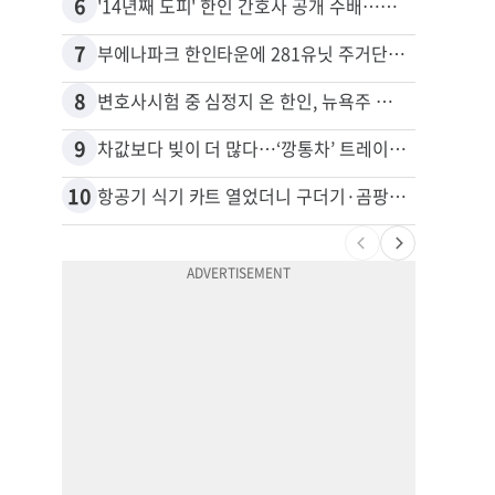
6
16
'14년째 도피' 한인 간호사 공개 수배…메디케어 사기 유죄
7
17
부에나파크 한인타운에 281유닛 주거단지 들어선다
8
18
변호사시험 중 심정지 온 한인, 뉴욕주 제소
9
19
차값보다 빚이 더 많다…‘깡통차’ 트레이드인 급증
10
20
항공기 식기 카트 열었더니 구더기·곰팡이…LAX 기내식 업체 논란