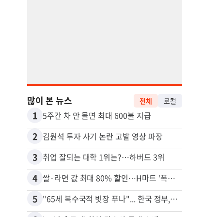
많이 본 뉴스
전체
로컬
1
11
5주간 차 안 몰면 최대 600불 지급
2
12
김원석 투자 사기 논란 고발 영상 파장
3
13
취업 잘되는 대학 1위는?…하버드 3위
4
14
쌀·라면 값 최대 80% 할인…H마트 ‘폭탄 세일’
5
15
"65세 복수국적 빗장 푸나"... 한국 정부, 연령 완화 전면 추진