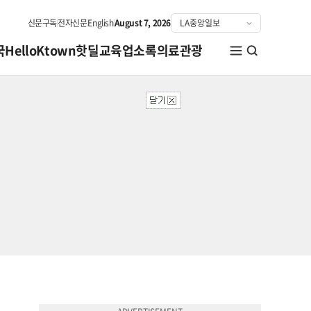
신문구독
전자신문
English
August 7, 2026
국
HelloKtown
핫딜
교육
업소록
의료관광