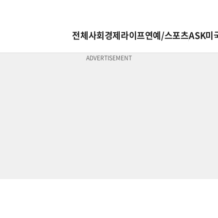
전체
사회
경제
라이프
연예/스포츠
ASK미