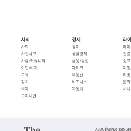
사회
경제
라
사회
경제
라이
사건사고
생활경제
건강
사람/커뮤니티
금융/증권
종교
이민/비자
재테크
여행 
교육
부동산
리빙
정치
비즈니스
문화 
국제
자동차
시니
오피니언
ABOUT
ADVERTISING
P