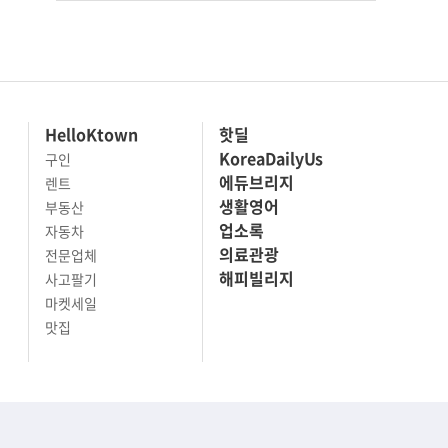
HelloKtown
핫딜
KoreaDailyUs
구인
에듀브리지
렌트
생활영어
부동산
업소록
자동차
의료관광
전문업체
해피빌리지
사고팔기
마켓세일
맛집