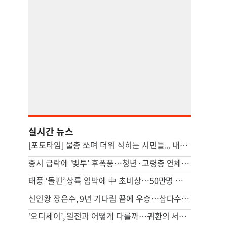
실시간 뉴스
[포토타임] 물총 쏘며 더위 식히는 시민들... 내일(10일) 날씨는?
증시 급락에 ‘빚투’ 후폭풍…청년·고령층 연체 뛰고, 증권사 단기조달도 급증
태풍 ‘돌핀’ 상륙 임박에 中 초비상…50만명 이상 대피했다
신인왕 장은수, 9년 기다림 끝에 우승…삼다수 마스터스 정상
‘오디세이’, 원전과 어떻게 다를까…귀환의 서사 對 성찰의 서사