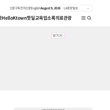
신문구독
전자신문
English
August 9, 2026
국
HelloKtown
핫딜
교육
업소록
의료관광