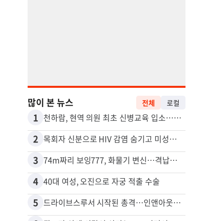
많이 본 뉴스
전체
로컬
1
11
천하람, 현역 의원 최초 신병교육 입소…논산서 2박3일 생활
2
12
목회자 신분으로 HIV 감염 숨기고 미성년자와 성관계
3
13
74m짜리 보잉777, 화물기 변신…격납고서 ‘보물’ 찾는 인천공항
포드 
4
14
40대 여성, 오진으로 자궁 적출 수술
5
15
드라이브스루서 시작된 총격…인앤아웃 참사 영상 공개