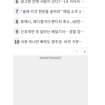
6
16
광고판 안에 사람이 산다?…LA 거리서 화제
7
17
“술에 이것 한방울 넣어라” 매일 소주 1병 까는 91세의 철칙
8
18
휴매나, 메디캘 어드밴티지 축소...60만명 플랜 상실 위기
9
19
신호위반 후 달아난 배달기사…경찰 잠복해 잡고보니 ‘반전’
10
20
서류 하나만 빠져도 영주권·비자 거부…심사관 재량권 대폭 확대