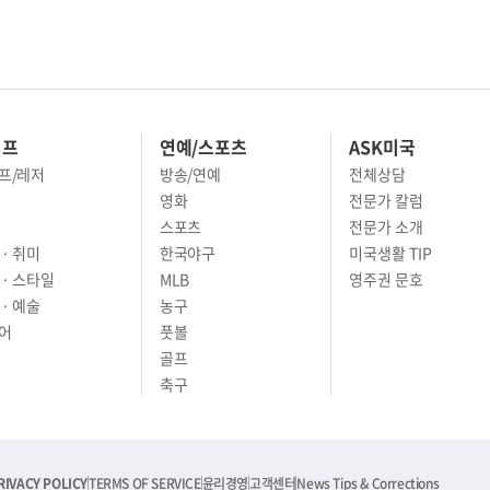
이프
연예/스포츠
ASK미국
프/레저
방송/연예
전체상담
영화
전문가 칼럼
스포츠
전문가 소개
· 취미
한국야구
미국생활 TIP
 · 스타일
MLB
영주권 문호
· 예술
농구
어
풋볼
골프
축구
RIVACY POLICY
TERMS OF SERVICE
윤리경영
고객센터
News Tips & Corrections