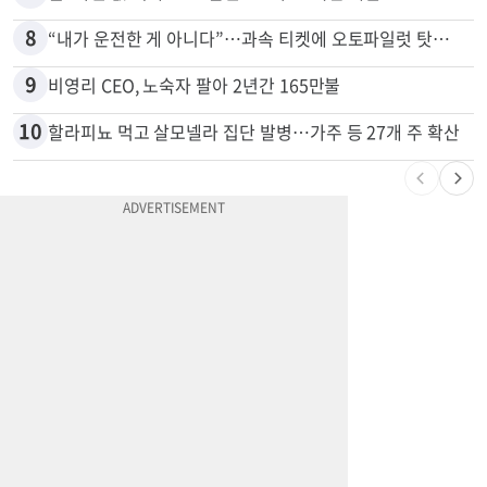
8
“내가 운전한 게 아니다”…과속 티켓에 오토파일럿 탓한 운전자
9
비영리 CEO, 노숙자 팔아 2년간 165만불
10
할라피뇨 먹고 살모넬라 집단 발병…가주 등 27개 주 확산