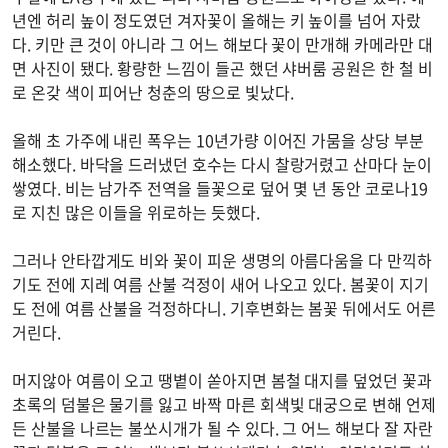
년엔 허리 높이 정도였던 겨자꽃이 올해는 키 높이를 넘어 자랐
다. 키만 큰 것이 아니라 그 어느 해보다 꽃이 만개해 카메라만 대
면 사진이 됐다. 황량한 느낌이 들곤 했던 샤버룸 공원은 한 철 비
로 온갖 색이 피어난 청춘의 땅으로 빛났다.
올해 초 가주에 내린 폭우는 10년가량 이어진 가뭄을 상당 부분
해소했다. 바닥을 드러냈던 호수는 다시 찰랑거렸고 산마다 눈이
쌓였다. 비는 남가주 전역을 들꽃으로 덮어 몇 년 동안 코로나19
로 지친 많은 이들을 위로하는 듯했다.
그러나 안타깝게도 비와 꽃이 피운 생명의 아름다움을 다 만끽하
기도 전에 지레 여름 산불 걱정이 새어 나오고 있다. 봄꽃이 지기
도 전에 여름 산불을 걱정하다니. 기후변화는 봄꽃 뒤에서도 어른
거린다.
머지않아 여름이 오고 땡볕이 쏟아지면 봄철 대지를 덮었던 꽃과
초록의 덤불은 물기를 잃고 바짝 마른 회색빛 대궁으로 변해 언제
든 산불을 나르는 불쏘시개가 될 수 있다. 그 어느 해보다 잘 자란