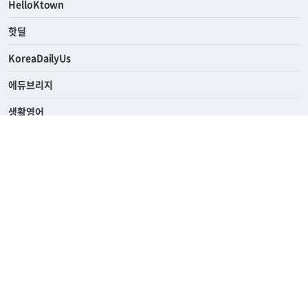
HelloKtown
핫딜
KoreaDailyUs
에듀브리지
생활영어
업소록
의료관광
해피빌리지
ABOUT
ADVERTISING
PRIVACY POLICY
TERMS OF SERVICE
윤리경영
고객센터
News Tips & Corrections
690 Wilshire Place Los Angeles, CA 90005
TEL. (213) 368-2500 FAX. (213) 389-6196
© Joongangilbo USA. All Rights Reserved.