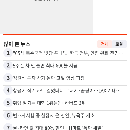
많이 본 뉴스
전체
로컬
1
"65세 복수국적 빗장 푸나"... 한국 정부, 연령 완화 전면 추진
2
5주간 차 안 몰면 최대 600불 지급
3
김원석 투자 사기 논란 고발 영상 파장
4
항공기 식기 카트 열었더니 구더기·곰팡이…LAX 기내식 업체 논란
5
취업 잘되는 대학 1위는?…하버드 3위
6
변호사시험 중 심정지 온 한인, 뉴욕주 제소
7
쌀·라면 값 최대 80% 할인…H마트 ‘폭탄 세일’