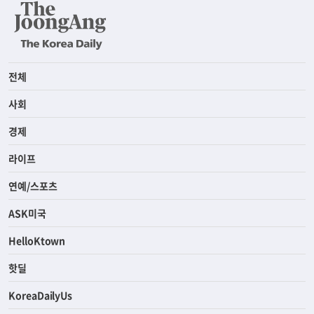
전체
사회
경제
라이프
연예/스포츠
ASK미국
HelloKtown
핫딜
KoreaDailyUs