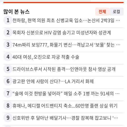
많이 본 뉴스
전체
로컬
1
천하람, 현역 의원 최초 신병교육 입소…논산서 2박3일 생활
2
목회자 신분으로 HIV 감염 숨기고 미성년자와 성관계
3
74m짜리 보잉777, 화물기 변신…격납고서 ‘보물’ 찾는 인천공항
4
40대 여성, 오진으로 자궁 적출 수술
5
드라이브스루서 시작된 총격…인앤아웃 참사 영상 공개
6
광고판 안에 사람이 산다?…LA 거리서 화제
7
“술에 이것 한방울 넣어라” 매일 소주 1병 까는 91세의 철칙
8
휴매나, 메디캘 어드밴티지 축소...60만명 플랜 상실 위기
9
신호위반 후 달아난 배달기사…경찰 잠복해 잡고보니 ‘반전’