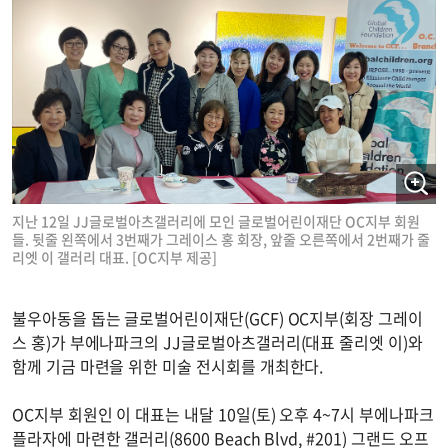
지난 12일 JJ글로벌아츠갤러리에 모인 글로벌어린이재단 OC지부 회원
들. 뒷줄 왼쪽에서 3번째가 그레이스 홍 회장, 앞줄 오른쪽에서 2번째가 줄
리엣 이 갤러리 대표. [OC지부 제공]
불우아동을 돕는 글로벌어린이재단(GCF) OC지부(회장 그레이
스 홍)가 부에나파크의 JJ글로벌아츠갤러리(대표 줄리엣 이)와
함께 기금 마련을 위한 미술 전시회를 개최한다.
OC지부 회원인 이 대표는 내달 10일(토) 오후 4~7시 부에나파크
플라자에 마련한 갤러리(8600 Beach Blvd, #201) 그랜드 오프