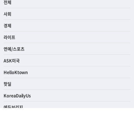
전체
사회
경제
라이프
연예/스포츠
ASK미국
HelloKtown
핫딜
KoreaDailyUs
에듀브리지
생활영어
업소록