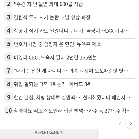
2
5주간 차 안 몰면 최대 600불 지급
3
김원석 투자 사기 논란 고발 영상 파장
4
항공기 식기 카트 열었더니 구더기·곰팡이…LAX 기내식 업체 논란
5
변호사시험 중 심정지 온 한인, 뉴욕주 제소
6
비영리 CEO, 노숙자 팔아 2년간 165만불
7
“내가 운전한 게 아니다”…과속 티켓에 오토파일럿 탓한 운전자
8
취업 잘되는 대학 1위는?…하버드 3위
9
한인 남성, 처형 상대로 성범죄…"선처해줬더니 배신자 취급"
10
할라피뇨 먹고 살모넬라 집단 발병…가주 등 27개 주 확산