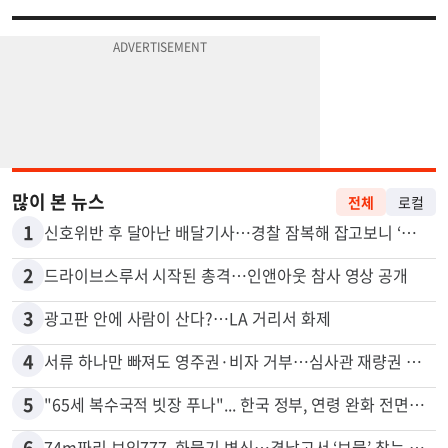
많이 본 뉴스
전체
로컬
1
신호위반 후 달아난 배달기사…경찰 잠복해 잡고보니 ‘반전’
2
드라이브스루서 시작된 총격…인앤아웃 참사 영상 공개
3
광고판 안에 사람이 산다?…LA 거리서 화제
4
서류 하나만 빠져도 영주권·비자 거부…심사관 재량권 대폭 확대
5
"65세 복수국적 빗장 푸나"... 한국 정부, 연령 완화 전면 추진
6
74m짜리 보잉777, 화물기 변신…격납고서 ‘보물’ 찾는 인천공항