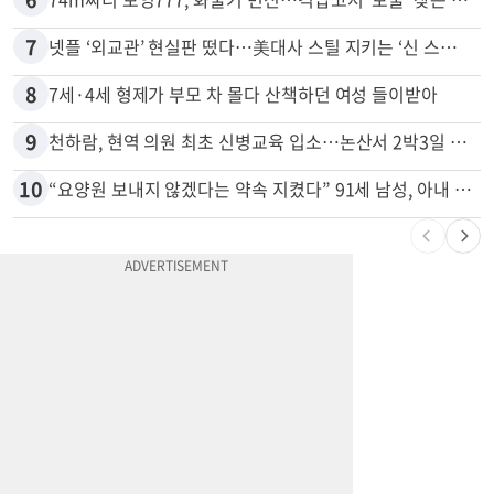
7
넷플 ‘외교관’ 현실판 떴다…美대사 스틸 지키는 ‘신 스틸러’
8
7세·4세 형제가 부모 차 몰다 산책하던 여성 들이받아
9
천하람, 현역 의원 최초 신병교육 입소…논산서 2박3일 생활
10
“요양원 보내지 않겠다는 약속 지켰다” 91세 남성, 아내 살해 혐의