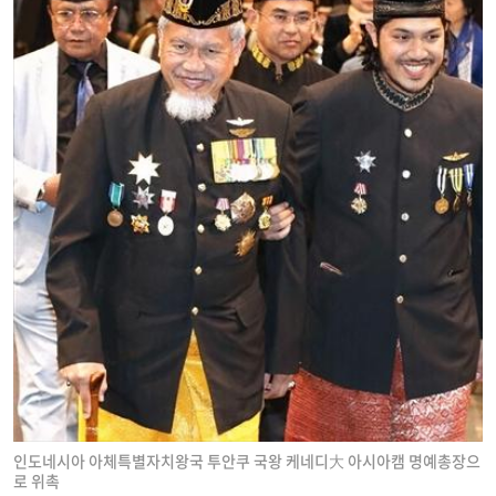
인도네시아 아체특별자치왕국 투안쿠 국왕 케네디大 아시아캠 명예총장으
로 위촉