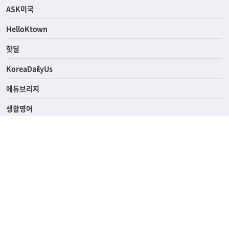
ASK미국
HelloKtown
핫딜
KoreaDailyUs
에듀브리지
생활영어
업소록
의료관광
해피빌리지
ABOUT
ADVERTISING
PRIVACY POLICY
TERMS OF SERVICE
윤리경영
고객센터
News Tips & Corrections
690 Wilshire Place Los Angeles, CA 90005
TEL. (213) 368-2500 FAX. (213) 389-6196