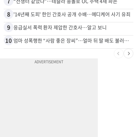
6
부에나파크 한인타운에 281유닛 주거단지 들어선다
7
“전쟁터 같았다”…테슬라 충돌로 OC 주택 4채 파손
8
'14년째 도피' 한인 간호사 공개 수배…메디케어 사기 유죄
9
응급실서 폭력 환자 제압한 간호사…알고 보니
10
엄마 성폭행한 “사람 좋은 장씨”…얼마 뒤 딸 배도 불러왔다