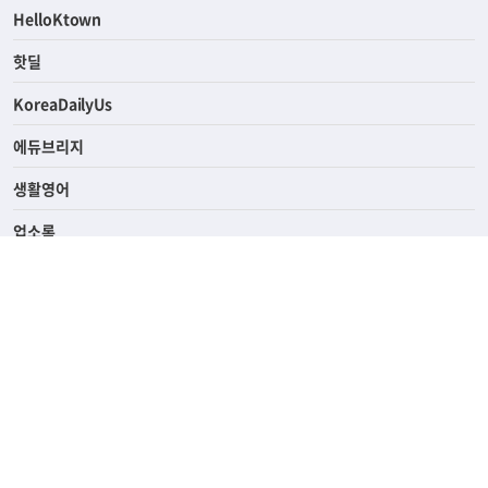
ASK미국
HelloKtown
핫딜
KoreaDailyUs
에듀브리지
생활영어
업소록
의료관광
해피빌리지
ABOUT
ADVERTISING
PRIVACY POLICY
TERMS OF SERVICE
윤리경영
고객센터
News Tips & Corrections
690 Wilshire Place Los Angeles, CA 90005
TEL. (213) 368-2500 FAX. (213) 389-6196