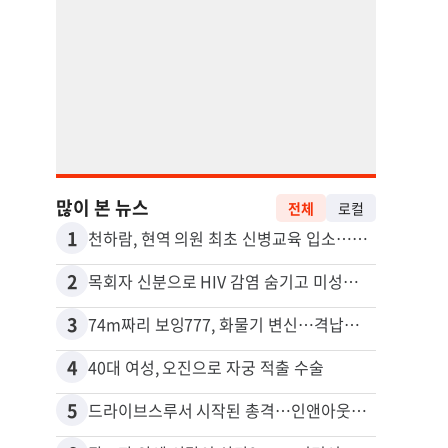
많이 본 뉴스
전체
로컬
1
11
천하람, 현역 의원 최초 신병교육 입소…논산서 2박3일 생활
2
12
목회자 신분으로 HIV 감염 숨기고 미성년자와 성관계
3
13
74m짜리 보잉777, 화물기 변신…격납고서 ‘보물’ 찾는 인천공항
포드 
4
14
40대 여성, 오진으로 자궁 적출 수술
5
15
드라이브스루서 시작된 총격…인앤아웃 참사 영상 공개