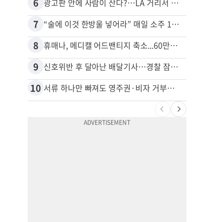
6
16
광고판 안에 사람이 산다?…LA 거리서 화제
7
17
“술에 이것 한방울 넣어라” 매일 소주 1병 까는 91세의 철칙
8
18
휴매나, 메디캘 어드밴티지 축소...60만명 플랜 상실 위기
9
19
신호위반 후 달아난 배달기사…경찰 잠복해 잡고보니 ‘반전’
10
20
서류 하나만 빠져도 영주권·비자 거부…심사관 재량권 대폭 확대