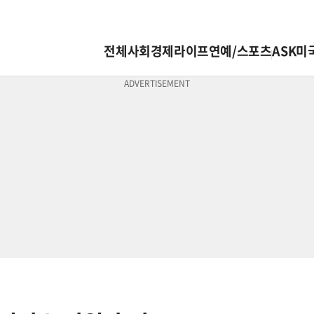
전체
사회
경제
라이프
연예/스포츠
ASK미