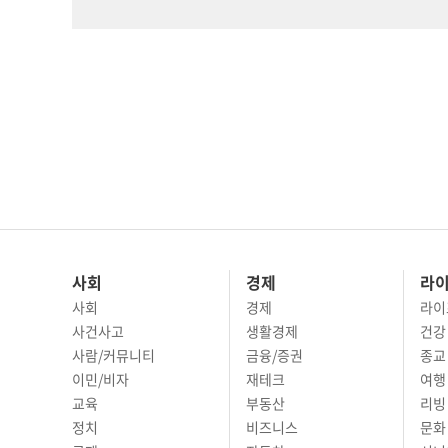
사회
경제
라
사회
경제
라이
사건사고
생활경제
건강
사람/커뮤니티
금융/증권
종교
이민/비자
재테크
여행 