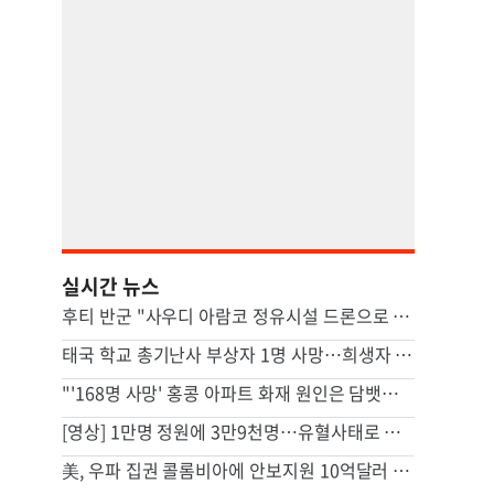
실시간 뉴스
후티 반군 "사우디 아람코 정유시설 드론으로 타격"(종합)
태국 학교 총기난사 부상자 1명 사망…희생자 8명으로 늘어
"'168명 사망' 홍콩 아파트 화재 원인은 담뱃불"…조사결과 발표
[영상] 1만명 정원에 3만9천명…유혈사태로 번진 스리랑카 교도소 폭동
美, 우파 집권 콜롬비아에 안보지원 10억달러 제공키로