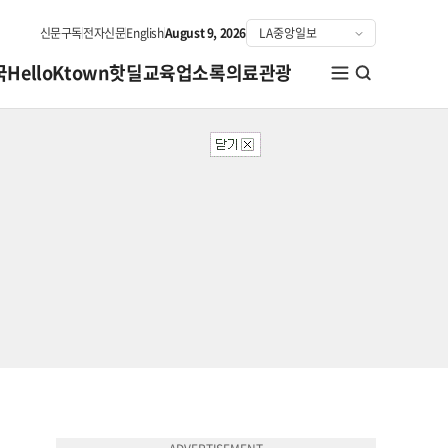
신문구독
전자신문
English
August 9, 2026
국
HelloKtown
핫딜
교육
업소록
의료관광