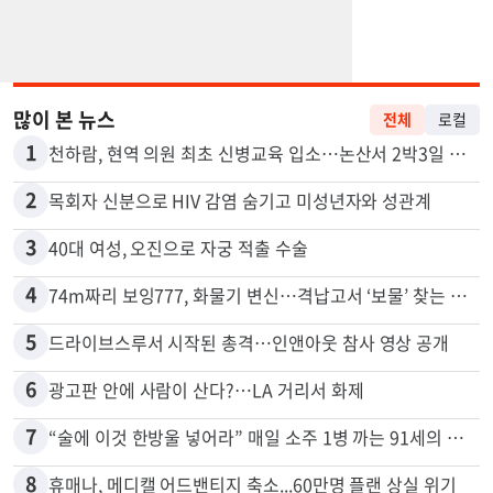
많이 본 뉴스
전체
로컬
1
천하람, 현역 의원 최초 신병교육 입소…논산서 2박3일 생활
2
목회자 신분으로 HIV 감염 숨기고 미성년자와 성관계
3
40대 여성, 오진으로 자궁 적출 수술
4
74m짜리 보잉777, 화물기 변신…격납고서 ‘보물’ 찾는 인천공항
5
드라이브스루서 시작된 총격…인앤아웃 참사 영상 공개
6
광고판 안에 사람이 산다?…LA 거리서 화제
7
“술에 이것 한방울 넣어라” 매일 소주 1병 까는 91세의 철칙
8
휴매나, 메디캘 어드밴티지 축소...60만명 플랜 상실 위기