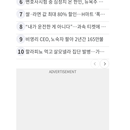
6
16
변호사시험 중 심정지 온 한인, 뉴욕주 제소
7
17
쌀·라면 값 최대 80% 할인…H마트 ‘폭탄 세일’
8
18
“내가 운전한 게 아니다”…과속 티켓에 오토파일럿 탓한 운전자
9
19
비영리 CEO, 노숙자 팔아 2년간 165만불
10
20
할라피뇨 먹고 살모넬라 집단 발병…가주 등 27개 주 확산