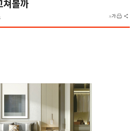
고쳐볼까
6