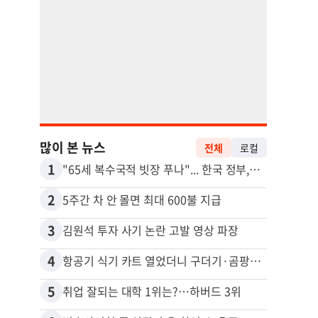
많이 본 뉴스
전체
로컬
1
11
"65세 복수국적 빗장 푸나"... 한국 정부, 연령 완화 전면 추진
2
12
5주간 차 안 몰면 최대 600불 지급
3
13
김원석 투자 사기 논란 고발 영상 파장
4
14
항공기 식기 카트 열었더니 구더기·곰팡이…LAX 기내식 업체 논란
5
15
취업 잘되는 대학 1위는?…하버드 3위