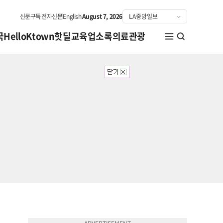
신문구독
전자신문
English
August 7, 2026
국
HelloKtown
핫딜
교육
업소록
의료관광