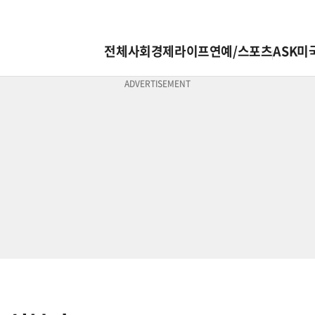
전체
사회
경제
라이프
연예/스포츠
ASK미