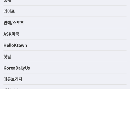
라이프
연예/스포츠
ASK미국
HelloKtown
핫딜
KoreaDailyUs
에듀브리지
생활영어
업소록
의료관광
해피빌리지