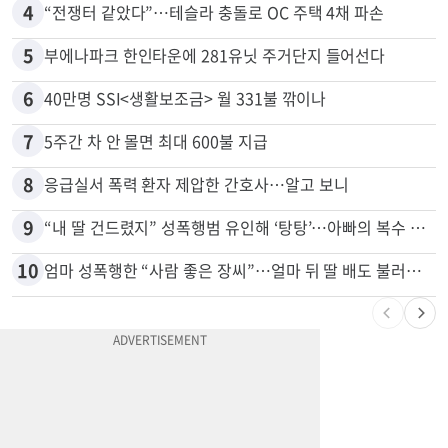
4
“전쟁터 같았다”…테슬라 충돌로 OC 주택 4채 파손
5
부에나파크 한인타운에 281유닛 주거단지 들어선다
6
40만명 SSI<생활보조금> 월 331불 깎이나
7
5주간 차 안 몰면 최대 600불 지급
8
응급실서 폭력 환자 제압한 간호사…알고 보니
9
“내 딸 건드렸지” 성폭행범 유인해 ‘탕탕’…아빠의 복수 결말
10
엄마 성폭행한 “사람 좋은 장씨”…얼마 뒤 딸 배도 불러왔다