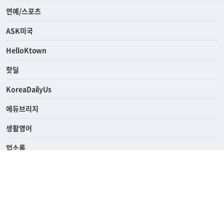
연예/스포츠
ASK미국
HelloKtown
핫딜
KoreaDailyUs
에듀브리지
생활영어
업소록
의료관광
해피빌리지
ABOUT
ADVERTISING
PRIVACY POLICY
TERMS OF SERVICE
윤리경영
고객센터
News Tips & Corrections