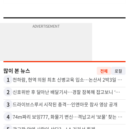
많이 본 뉴스
전체
로컬
1
천하람, 현역 의원 최초 신병교육 입소…논산서 2박3일 생활
2
신호위반 후 달아난 배달기사…경찰 잠복해 잡고보니 ‘반전’
3
드라이브스루서 시작된 총격…인앤아웃 참사 영상 공개
4
74m짜리 보잉777, 화물기 변신…격납고서 ‘보물’ 찾는 인천공항