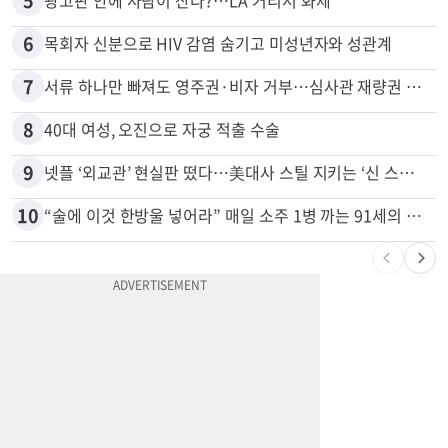
5
광고판 안에 사람이 산다?…LA 거리서 화제
6
목회자 신분으로 HIV 감염 숨기고 미성년자와 성관계
7
서류 하나만 빠져도 영주권·비자 거부…심사관 재량권 대폭 확대
8
40대 여성, 오진으로 자궁 적출 수술
9
넷플 ‘외교관’ 현실판 떴다…美대사 스틸 지키는 ‘신 스틸러’
10
“술에 이것 한방울 넣어라” 매일 소주 1병 까는 91세의 철칙