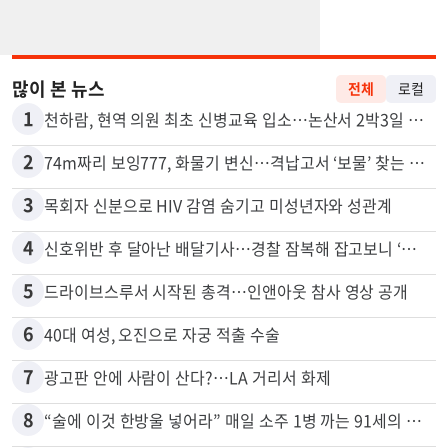
많이 본 뉴스
전체
로컬
1
천하람, 현역 의원 최초 신병교육 입소…논산서 2박3일 생활
2
74m짜리 보잉777, 화물기 변신…격납고서 ‘보물’ 찾는 인천공항
3
목회자 신분으로 HIV 감염 숨기고 미성년자와 성관계
4
신호위반 후 달아난 배달기사…경찰 잠복해 잡고보니 ‘반전’
5
드라이브스루서 시작된 총격…인앤아웃 참사 영상 공개
6
40대 여성, 오진으로 자궁 적출 수술
7
광고판 안에 사람이 산다?…LA 거리서 화제
8
“술에 이것 한방울 넣어라” 매일 소주 1병 까는 91세의 철칙