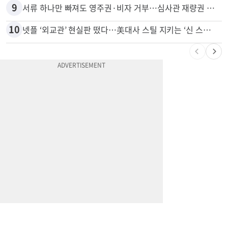
9
서류 하나만 빠져도 영주권·비자 거부…심사관 재량권 대폭 확대
10
넷플 ‘외교관’ 현실판 떴다…美대사 스틸 지키는 ‘신 스틸러’