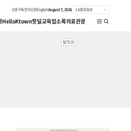
신문구독
전자신문
English
August 7, 2026
국
HelloKtown
핫딜
교육
업소록
의료관광