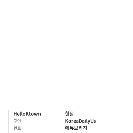
HelloKtown
핫딜