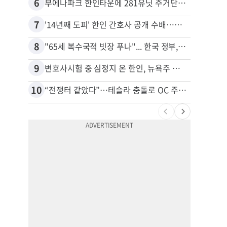
6
16
부에나파크 한인타운에 281유닛 주거단지 들어선다
7
17
'14년째 도피' 한인 간호사 공개 수배…메디케어 사기 유죄
8
18
"65세 복수국적 빗장 푸나"... 한국 정부, 연령 완화 전면 추진
9
19
변호사시험 중 심정지 온 한인, 뉴욕주 제소
10
20
“전쟁터 같았다”…테슬라 충돌로 OC 주택 4채 파손