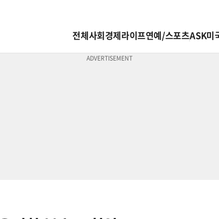
전체
사회
경제
라이프
연예/스포츠
ASK미