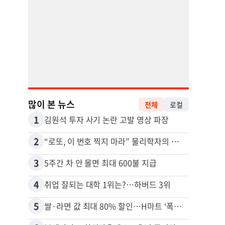
많이 본 뉴스
전체
로컬
1
11
김원석 투자 사기 논란 고발 영상 파장
2
12
“로또, 이 번호 찍지 마라” 물리학자의 당첨금 높이는 비밀
3
13
5주간 차 안 몰면 최대 600불 지급
4
14
취업 잘되는 대학 1위는?…하버드 3위
5
15
쌀·라면 값 최대 80% 할인…H마트 ‘폭탄 세일’