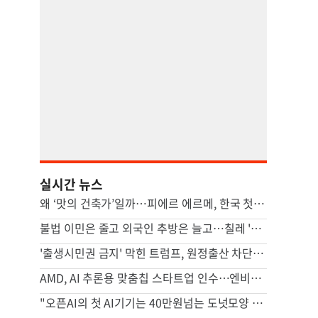
실시간 뉴스
왜 ‘맛의 건축가’일까…피에르 에르메, 한국 첫 카페 열다 [쿠캉]
불법 이민은 줄고 외국인 추방은 늘고…칠레 '반이민 드라이브'
'출생시민권 금지' 막힌 트럼프, 원정출산 차단 행정명령 서명(종합)
AMD, AI 추론용 맞춤칩 스타트업 인수…엔비디아 추격 가속
"오픈AI의 첫 AI기기는 40만원넘는 도넛모양 스피커…내년 출시"