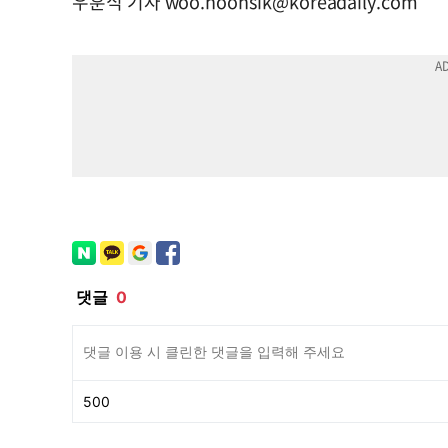
우훈식 기자
woo.hoonsik@koreadaily.com