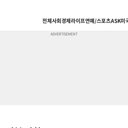
전체
사회
경제
라이프
연예/스포츠
ASK미