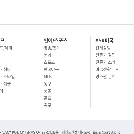
이프
연예/스포츠
ASK미국
프/레저
방송/연예
전체상담
영화
전문가 칼럼
스포츠
전문가 소개
· 취미
한국야구
미국생활 TIP
 · 스타일
MLB
영주권 문호
· 예술
농구
어
풋볼
골프
축구
RIVACY POLICY
TERMS OF SERVICE
윤리경영
고객센터
News Tips & Corrections