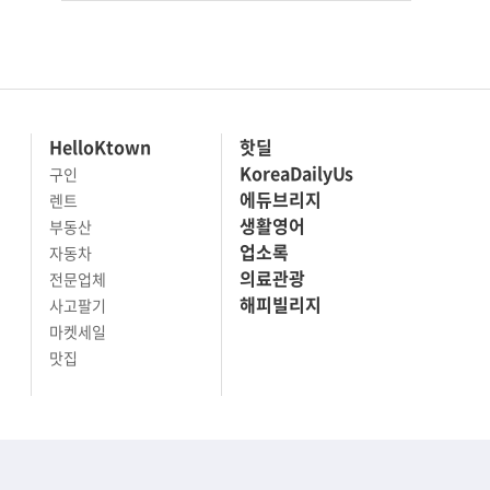
HelloKtown
핫딜
KoreaDailyUs
구인
에듀브리지
렌트
생활영어
부동산
업소록
자동차
의료관광
전문업체
해피빌리지
사고팔기
마켓세일
맛집