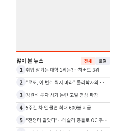
많이 본 뉴스
전체
로컬
1
11
취업 잘되는 대학 1위는?…하버드 3위
2
12
“로또, 이 번호 찍지 마라” 물리학자의 당첨금 높이는 비밀
3
13
김원석 투자 사기 논란 고발 영상 파장
4
14
5주간 차 안 몰면 최대 600불 지급
5
15
“전쟁터 같았다”…테슬라 충돌로 OC 주택 4채 파손