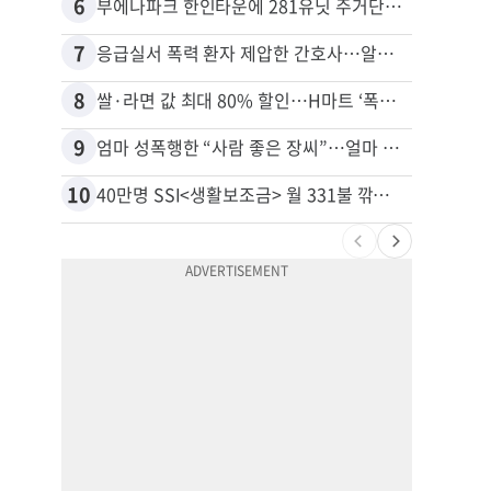
6
16
부에나파크 한인타운에 281유닛 주거단지 들어선다
7
17
응급실서 폭력 환자 제압한 간호사…알고 보니
8
18
쌀·라면 값 최대 80% 할인…H마트 ‘폭탄 세일’
9
19
엄마 성폭행한 “사람 좋은 장씨”…얼마 뒤 딸 배도 불러왔다
10
20
40만명 SSI<생활보조금> 월 331불 깎이나