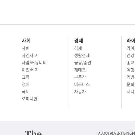
사회
경제
라
사회
경제
라이
사건사고
생활경제
건강
사람/커뮤니티
금융/증권
종교
이민/비자
재테크
여행 
교육
부동산
리빙
정치
비즈니스
문화 
국제
자동차
시니
오피니언
ABOUT
ADVERTISING
P