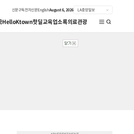
신문구독
전자신문
English
August 6, 2026
국
HelloKtown
핫딜
교육
업소록
의료관광