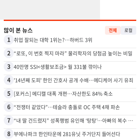
많이 본 뉴스
전체
로컬
1
취업 잘되는 대학 1위는?…하버드 3위
2
“로또, 이 번호 찍지 마라” 물리학자의 당첨금 높이는 비밀
3
40만명 SSI<생활보조금> 월 331불 깎이나
4
'14년째 도피' 한인 간호사 공개 수배…메디케어 사기 유죄
5
[포커스] 메디캘 대폭 개편…자산한도 84% 축소
6
“전쟁터 같았다”…테슬라 충돌로 OC 주택 4채 파손
7
“내 딸 건드렸지” 성폭행범 유인해 ‘탕탕’…아빠의 복수 결말
8
부에나파크 한인타운에 281유닛 주거단지 들어선다