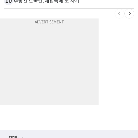
9
계좌만 열어도 최대 5000불…체킹 보너스 무한 경쟁
10
추방된 한국인, 재입국해 또 사기