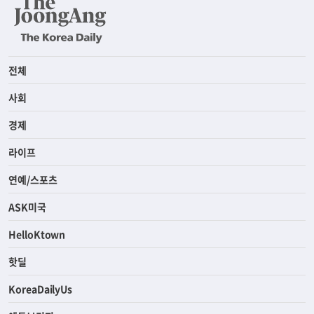
전체
사회
경제
라이프
연예/스포츠
ASK미국
HelloKtown
핫딜