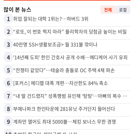
많이 본 뉴스
전체
로컬
1
취업 잘되는 대학 1위는?…하버드 3위
2
“로또, 이 번호 찍지 마라” 물리학자의 당첨금 높이는 비밀
3
40만명 SSI<생활보조금> 월 331불 깎이나
4
'14년째 도피' 한인 간호사 공개 수배…메디케어 사기 유죄
5
“전쟁터 같았다”…테슬라 충돌로 OC 주택 4채 파손
6
[포커스] 메디캘 대폭 개편…자산한도 84% 축소
7
“내 딸 건드렸지” 성폭행범 유인해 ‘탕탕’…아빠의 복수 결말
8
부에나파크 한인타운에 281유닛 주거단지 들어선다