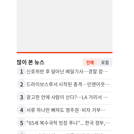
많이 본 뉴스
전체
로컬
1
11
신호위반 후 달아난 배달기사…경찰 잠복해 잡고보니 ‘반전’
2
12
드라이브스루서 시작된 총격…인앤아웃 참사 영상 공개
3
13
광고판 안에 사람이 산다?…LA 거리서 화제
5주간
4
14
서류 하나만 빠져도 영주권·비자 거부…심사관 재량권 대폭 확대
포드 
5
15
"65세 복수국적 빗장 푸나"... 한국 정부, 연령 완화 전면 추진