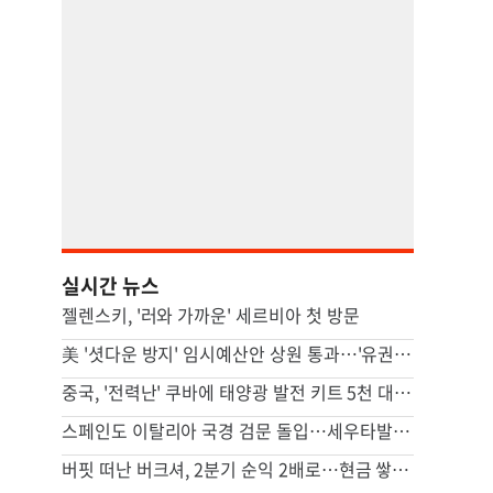
실시간 뉴스
젤렌스키, '러와 가까운' 세르비아 첫 방문
美 '셧다운 방지' 임시예산안 상원 통과…'유권자 ID법'은 좌절
중국, '전력난' 쿠바에 태양광 발전 키트 5천 대 기증
스페인도 이탈리아 국경 검문 돌입…세우타발 갈등 고조
버핏 떠난 버크셔, 2분기 순익 2배로…현금 쌓기서 투자로 전환