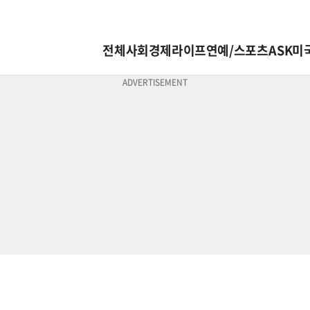
전체
사회
경제
라이프
연예/스포츠
ASK미