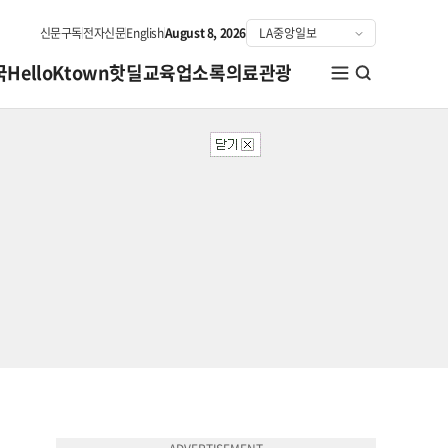
신문구독
전자신문
English
August 8, 2026
국
HelloKtown
핫딜
교육
업소록
의료관광