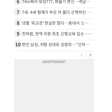
6
16
74m짜리 보잉777, 화물기 변신…격납고서 ‘보물’ 찾는 인천공항
40대
7
17
7세·4세 형제가 부모 차 몰다 산책하던 여성 들이받아
8
18
넷플 ‘외교관’ 현실판 떴다…美대사 스틸 지키는 ‘신 스틸러’
9
19
천하람, 현역 의원 최초 신병교육 입소…논산서 2박3일 생활
10
20
한인 남성, 처형 상대로 성범죄…"선처해줬더니 배신자 취급"
“50