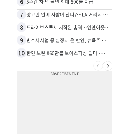
6
16
5주간 차 안 몰면 최대 600불 지급
7
17
광고판 안에 사람이 산다?…LA 거리서 화제
8
18
드라이브스루서 시작된 총격…인앤아웃 참사 영상 공개
9
19
변호사시험 중 심정지 온 한인, 뉴욕주 제소
10
20
한인 노린 860만불 보이스피싱 덜미…영사관·한국 검찰 사칭