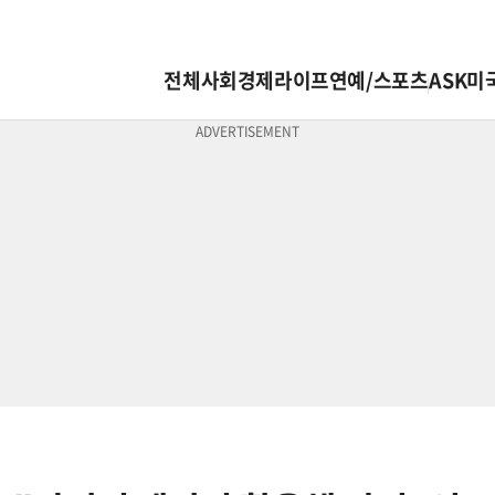
전체
사회
경제
라이프
연예/스포츠
ASK미