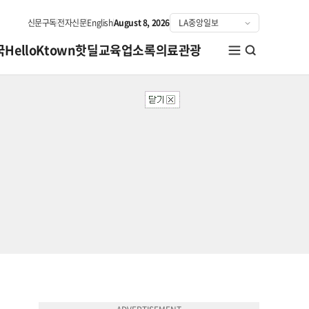
신문구독
전자신문
English
August 8, 2026
국
HelloKtown
핫딜
교육
업소록
의료관광