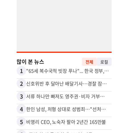
많이 본 뉴스
전체
로컬
1
11
"65세 복수국적 빗장 푸나"... 한국 정부, 연령 완화 전면 추진
김원석
2
12
신호위반 후 달아난 배달기사…경찰 잠복해 잡고보니 ‘반전’
3
13
서류 하나만 빠져도 영주권·비자 거부…심사관 재량권 대폭 확대
4
14
한인 남성, 처형 상대로 성범죄…"선처해줬더니 배신자 취급"
5
15
비영리 CEO, 노숙자 팔아 2년간 165만불