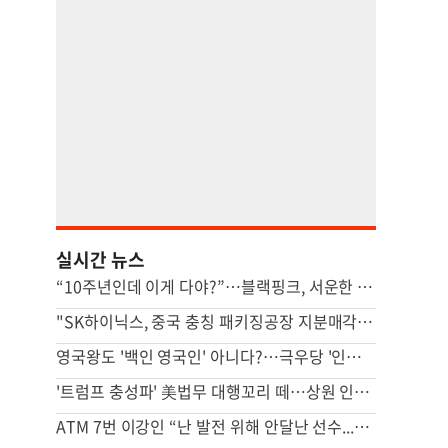
실시간 뉴스
“10주년인데 이게 다야?”…블랙핑크, 서운한 팬심에 결국 사과
"SK하이닉스, 중국 충칭 패키징공장 지분매각 등 검토"
영국왕도 '백인 영국인' 아니다?…극우당 '인종분류' 논란
'트럼프 충성파' 美법무 대행꼬리 떼…상원 인준 가까스로 가결
ATM 7번 이강인 “난 발전 위해 안달난 선수...120% 보여줄 것”