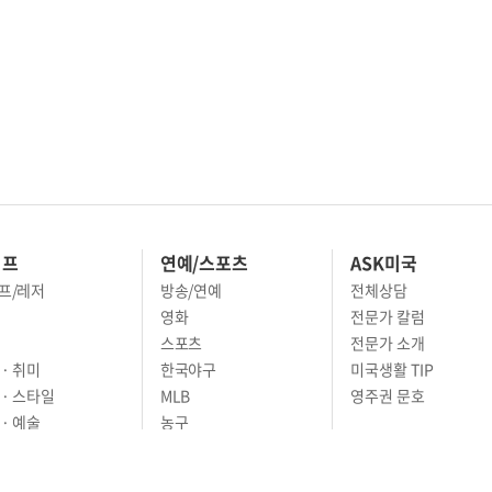
이프
연예/스포츠
ASK미국
프/레저
방송/연예
전체상담
영화
전문가 칼럼
스포츠
전문가 소개
· 취미
한국야구
미국생활 TIP
 · 스타일
MLB
영주권 문호
· 예술
농구