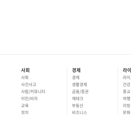
사회
경제
라
사회
경제
라이
사건사고
생활경제
건강
사람/커뮤니티
금융/증권
종교
이민/비자
재테크
여행 
교육
부동산
리빙
정치
비즈니스
문화 