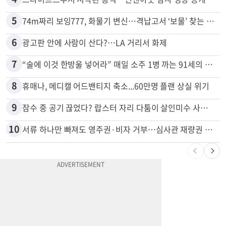
3
40대 여성, 오진으로 자궁 적출 수술
4
드라이브스루서 시작된 총격…인앤아웃 참사 영상 공개
5
74m짜리 보잉777, 화물기 변신…격납고서 ‘보물’ 찾는 인천공항
6
광고판 안에 사람이 산다?…LA 거리서 화제
7
“술에 이것 한방울 넣어라” 매일 소주 1병 까는 91세의 철칙
8
휴매나, 메디캘 어드밴티지 축소...60만명 플랜 상실 위기
9
잠수 중 공기 끊었다? 랍스터 자리 다툼이 살인미수 사건으로
10
서류 하나만 빠져도 영주권·비자 거부…심사관 재량권 대폭 확대