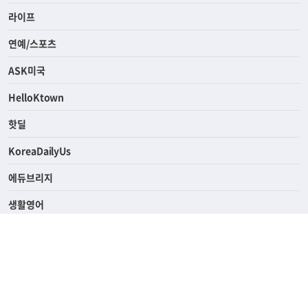
경제
라이프
연예/스포츠
ASK미국
HelloKtown
핫딜
KoreaDailyUs
에듀브리지
생활영어
업소록
의료관광