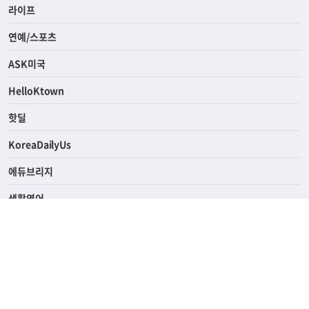
라이프
연예/스포츠
ASK미국
HelloKtown
핫딜
KoreaDailyUs
에듀브리지
생활영어
업소록
의료관광
해피빌리지
ABOUT
ADVERTISING
PRIVACY POLICY
TERMS OF SERVICE
윤리경영
고객센터