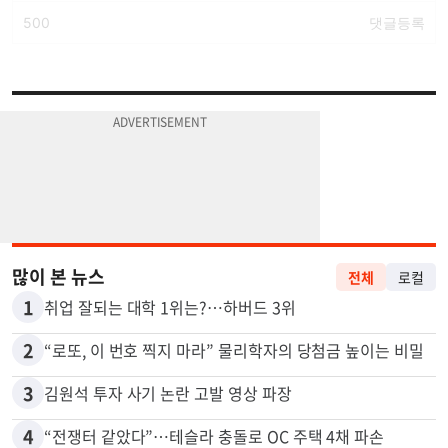
많이 본 뉴스
전체
로컬
1
취업 잘되는 대학 1위는?…하버드 3위
2
“로또, 이 번호 찍지 마라” 물리학자의 당첨금 높이는 비밀
3
김원석 투자 사기 논란 고발 영상 파장
4
“전쟁터 같았다”…테슬라 충돌로 OC 주택 4채 파손