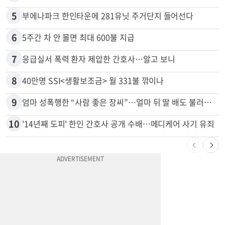
5
부에나파크 한인타운에 281유닛 주거단지 들어선다
6
5주간 차 안 몰면 최대 600불 지급
7
응급실서 폭력 환자 제압한 간호사…알고 보니
8
40만명 SSI<생활보조금> 월 331불 깎이나
9
엄마 성폭행한 “사람 좋은 장씨”…얼마 뒤 딸 배도 불러왔다
10
'14년째 도피' 한인 간호사 공개 수배…메디케어 사기 유죄