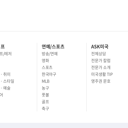
이프
연예/스포츠
ASK미국
프/레저
방송/연예
전체상담
영화
전문가 칼럼
스포츠
전문가 소개
· 취미
한국야구
미국생활 TIP
 · 스타일
MLB
영주권 문호
· 예술
농구
어
풋볼
골프
축구