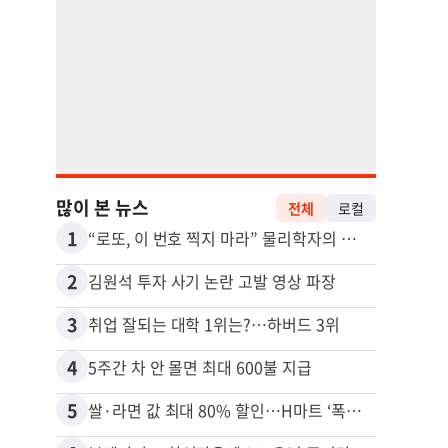
많이 본 뉴스
전체
로컬
1
11
“로또, 이 번호 찍지 마라” 물리학자의 당첨금 높이는 비밀
2
12
김원석 투자 사기 논란 고발 영상 파장
3
13
취업 잘되는 대학 1위는?…하버드 3위
4
14
5주간 차 안 몰면 최대 600불 지급
5
15
쌀·라면 값 최대 80% 할인…H마트 ‘폭탄 세일’