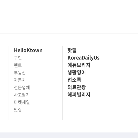
HelloKtown
핫딜
KoreaDailyUs
구인
에듀브리지
렌트
생활영어
부동산
업소록
자동차
의료관광
전문업체
해피빌리지
사고팔기
마켓세일
맛집