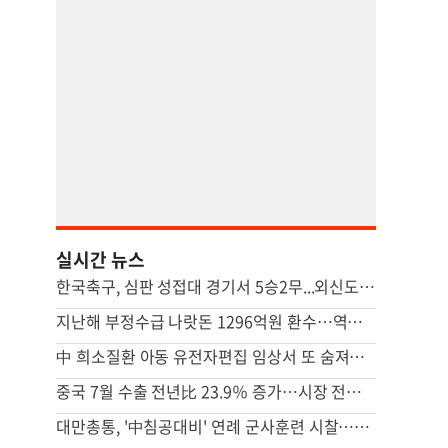
실시간 뉴스
한국축구, 심판 성접대 경기서 5승2무...외신도 보도 ‘국제 망신’
지난해 부정수급 나랏돈 1296억원 환수…역대 최대 규모
中 희소질환 아동 유전자편집 임상서 또 숨져…안전성 논란 확산
중국 7월 수출 전년比 23.9％ 증가…시장 전망 넘어서
대만총통, '中침공대비' 연례 군사훈련 시찰…타이베이항 점검