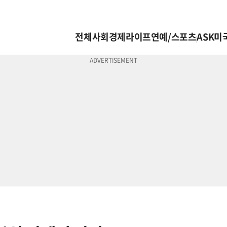
전체
사회
경제
라이프
연예/스포츠
ASK미