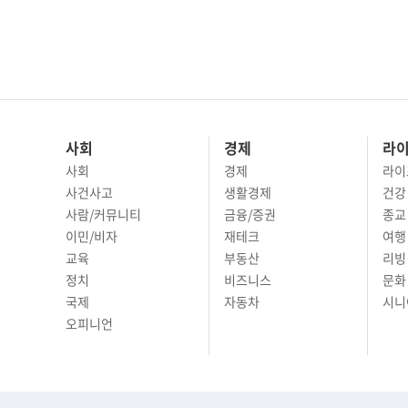
사회
경제
라
사회
경제
라이
사건사고
생활경제
건강
사람/커뮤니티
금융/증권
종교
이민/비자
재테크
여행 
교육
부동산
리빙
정치
비즈니스
문화 
국제
자동차
시니
오피니언