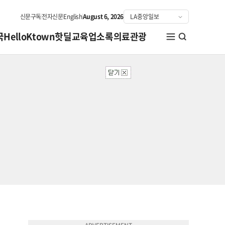
신문구독
전자신문
English
August 6, 2026
국
HelloKtown
핫딜
교육
업소록
의료관광