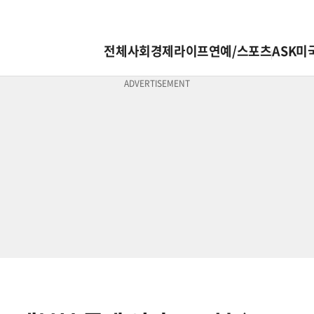
전체
사회
경제
라이프
연예/스포츠
ASK미