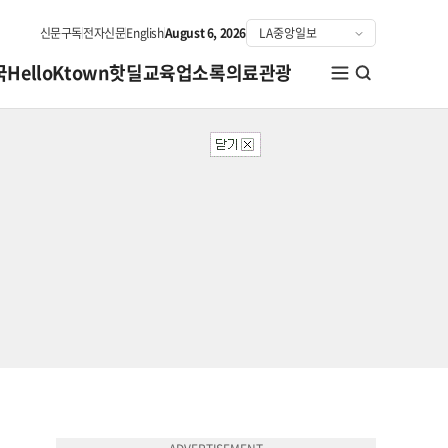
신문구독
전자신문
English
August 6, 2026
국
HelloKtown
핫딜
교육
업소록
의료관광