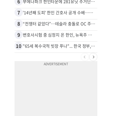
6
16
부에나파크 한인타운에 281유닛 주거단지 들어선다
7
17
'14년째 도피' 한인 간호사 공개 수배…메디케어 사기 유죄
8
18
“전쟁터 같았다”…테슬라 충돌로 OC 주택 4채 파손
9
19
변호사시험 중 심정지 온 한인, 뉴욕주 제소
10
20
"65세 복수국적 빗장 푸나"... 한국 정부, 연령 완화 전면 추진