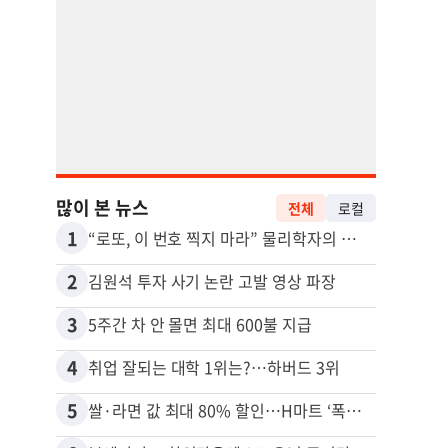
많이 본 뉴스
전체
로컬
1
11
“로또, 이 번호 찍지 마라” 물리학자의 당첨금 높이는 비밀
2
12
김원석 투자 사기 논란 고발 영상 파장
3
13
5주간 차 안 몰면 최대 600불 지급
4
14
취업 잘되는 대학 1위는?…하버드 3위
5
15
쌀·라면 값 최대 80% 할인…H마트 ‘폭탄 세일’