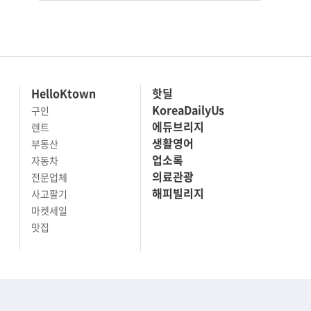
HelloKtown
핫딜
KoreaDailyUs
구인
에듀브리지
렌트
생활영어
부동산
업소록
자동차
의료관광
전문업체
해피빌리지
사고팔기
마켓세일
맛집