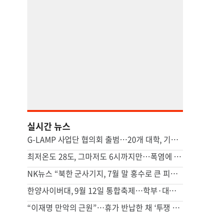
실시간 뉴스
G-LAMP 사업단 협의회 출범…20개 대학, 기초과학 연구 힘 모은다
최저온도 28도, 그마저도 6시까지만…폭염에 시름하는 관공서
NK뉴스 “북한 군사기지, 7월 말 홍수로 큰 피해…주택 수백채 파괴”
한양사이버대, 9월 12일 통합축제…학부·대학원생 한자리에
“이재명 만악의 근원”…휴가 반납한 채 ‘투쟁 올인’하는 장동혁