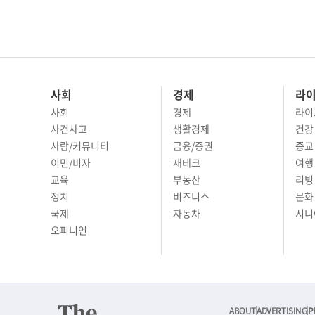
사회
경제
라
사회
경제
라이
사건사고
생활경제
건강
사람/커뮤니티
금융/증권
종교
이민/비자
재테크
여행 
교육
부동산
리빙
정치
비즈니스
문화 
국제
자동차
시니
오피니언
ABOUT
ADVERTISING
P