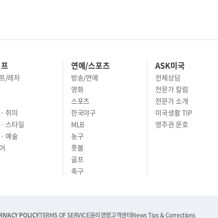
이프
연예/스포츠
ASK미국
프/레저
방송/연예
전체상담
영화
전문가 칼럼
스포츠
전문가 소개
· 취미
한국야구
미국생활 TIP
 · 스타일
MLB
영주권 문호
· 예술
농구
어
풋볼
골프
축구
RIVACY POLICY
TERMS OF SERVICE
윤리경영
고객센터
News Tips & Corrections