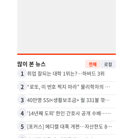
많이 본 뉴스
전체
로컬
1
11
취업 잘되는 대학 1위는?…하버드 3위
유학생
2
12
“로또, 이 번호 찍지 마라” 물리학자의 당첨금 높이는 비밀
3
13
40만명 SSI<생활보조금> 월 331불 깎이나
4
14
'14년째 도피' 한인 간호사 공개 수배…메디케어 사기 유죄
5
15
[포커스] 메디캘 대폭 개편…자산한도 84% 축소