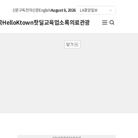
신문구독
전자신문
English
August 6, 2026
국
HelloKtown
핫딜
교육
업소록
의료관광