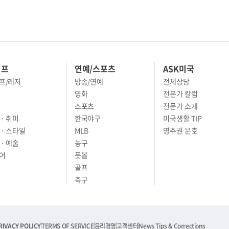
이프
연예/스포츠
ASK미국
프/레저
방송/연예
전체상담
영화
전문가 칼럼
스포츠
전문가 소개
· 취미
한국야구
미국생활 TIP
 · 스타일
MLB
영주권 문호
· 예술
농구
어
풋볼
골프
축구
RIVACY POLICY
TERMS OF SERVICE
윤리경영
고객센터
News Tips & Corrections