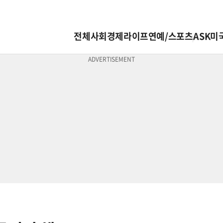
전체
사회
경제
라이프
연예/스포츠
ASK미