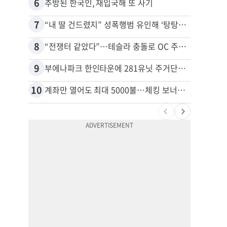
6
16
추방된 한국인, 재입국해 또 사기
7
17
“내 딸 건드렸지” 성폭행범 유인해 ‘탕탕’…아빠의 복수 결말
8
18
“전쟁터 같았다”…테슬라 충돌로 OC 주택 4채 파손
9
19
부에나파크 한인타운에 281유닛 주거단지 들어선다
10
20
계좌만 열어도 최대 5000불…체킹 보너스 무한 경쟁