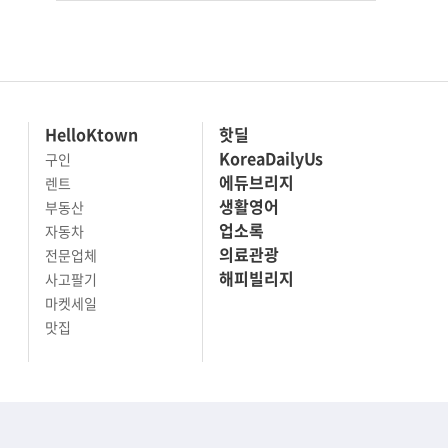
HelloKtown
핫딜
KoreaDailyUs
구인
에듀브리지
렌트
생활영어
부동산
업소록
자동차
의료관광
전문업체
해피빌리지
사고팔기
마켓세일
맛집