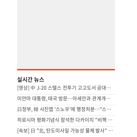
실시간 뉴스
[영상] 中 J-20 스텔스 전투기 고고도서 공대공미사일 발사 모습 포착
미얀마 대통령, 태국 방문…아세안과 관계개선 모색
日정부, 韓 사진앱 '스노우'에 행정처분…"스텔스 마케팅"
히로시마 평화기념식 참석한 다카이치 "비핵 3원칙 견지 중"(종합)
[속보] 日 "北, 탄도미사일 가능성 물체 발사" < NHK>