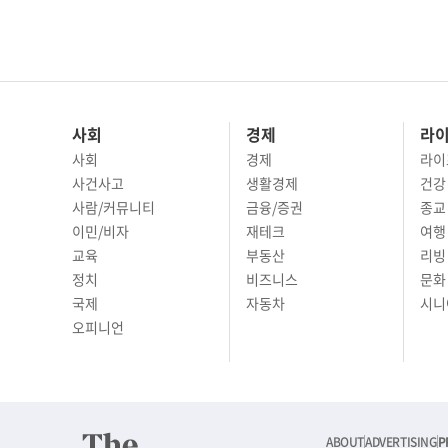
사회
경제
라
사회
경제
라이
사건사고
생활경제
건강
사람/커뮤니티
금융/증권
종교
이민/비자
재테크
여행 
교육
부동산
리빙
정치
비즈니스
문화 
국제
자동차
시니
오피니언
ABOUT
ADVERTISING
P