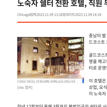
노숙자 쉘터 전환 호텔, 직원
Chicago
2023.11.09 13:18
2023.11.09 14:18
중남미 발
드코스트 
골드코스트
명을 해고
터로 운영
이 호텔은
상업, 요
[nbc 캡처]
이 노숙자
작년 12월부터 올해 3월까지 불법입국자 쉼터로 