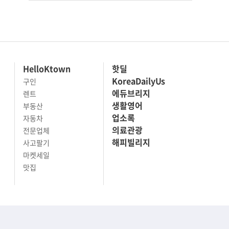
HelloKtown
핫딜
KoreaDailyUs
구인
에듀브리지
렌트
생활영어
부동산
업소록
자동차
의료관광
전문업체
해피빌리지
사고팔기
마켓세일
맛집