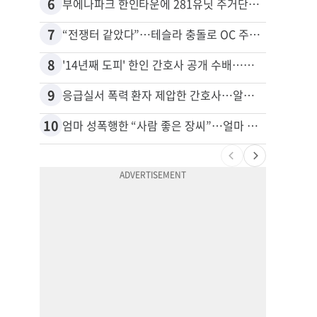
6
16
부에나파크 한인타운에 281유닛 주거단지 들어선다
7
17
“전쟁터 같았다”…테슬라 충돌로 OC 주택 4채 파손
8
18
'14년째 도피' 한인 간호사 공개 수배…메디케어 사기 유죄
9
19
응급실서 폭력 환자 제압한 간호사…알고 보니
10
20
엄마 성폭행한 “사람 좋은 장씨”…얼마 뒤 딸 배도 불러왔다