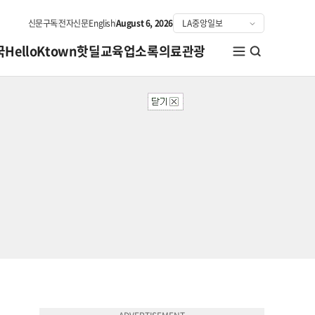
신문구독
전자신문
English
August 6, 2026
국
HelloKtown
핫딜
교육
업소록
의료관광