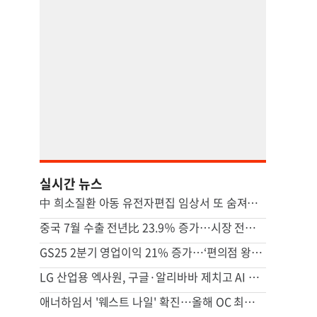
실시간 뉴스
中 희소질환 아동 유전자편집 임상서 또 숨져…안전성 논란 확산
중국 7월 수출 전년比 23.9％ 증가…시장 전망 넘어서
GS25 2분기 영업이익 21% 증가…‘편의점 왕좌’ 두고 CU와 경쟁 치열
LG 산업용 엑사원, 구글·알리바바 제치고 AI 모델 성능 평가 1위
애너하임서 '웨스트 나일' 확진…올해 OC 최초 인체 감염 사례