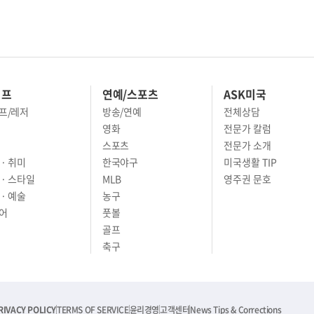
이프
연예/스포츠
ASK미국
프/레저
방송/연예
전체상담
영화
전문가 칼럼
스포츠
전문가 소개
· 취미
한국야구
미국생활 TIP
 · 스타일
MLB
영주권 문호
· 예술
농구
어
풋볼
골프
축구
RIVACY POLICY
TERMS OF SERVICE
윤리경영
고객센터
News Tips & Corrections