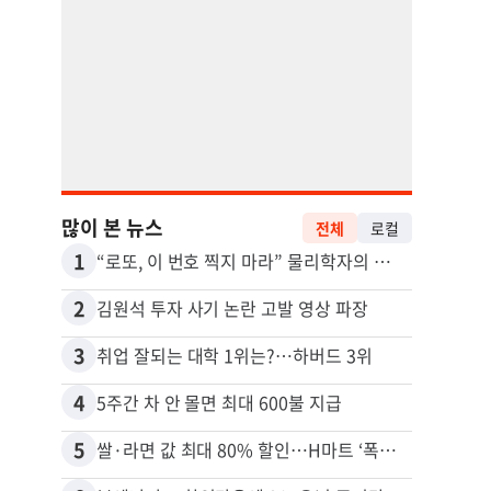
많이 본 뉴스
전체
로컬
1
11
“로또, 이 번호 찍지 마라” 물리학자의 당첨금 높이는 비밀
2
12
김원석 투자 사기 논란 고발 영상 파장
3
13
취업 잘되는 대학 1위는?…하버드 3위
4
14
5주간 차 안 몰면 최대 600불 지급
5
15
쌀·라면 값 최대 80% 할인…H마트 ‘폭탄 세일’