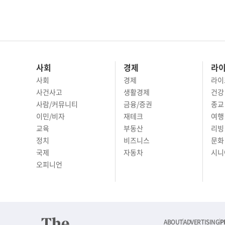
사회
경제
라
사회
경제
라이
사건사고
생활경제
건강
사람/커뮤니티
금융/증권
종교
이민/비자
재테크
여행 
교육
부동산
리빙
정치
비즈니스
문화 
국제
자동차
시니
오피니언
ABOUT
ADVERTISING
P