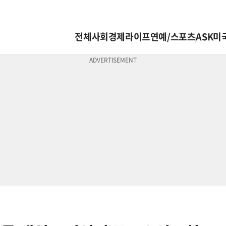
전체
사회
경제
라이프
연예/스포츠
ASK미