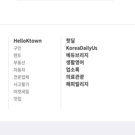
HelloKtown
핫딜
KoreaDailyUs
구인
에듀브리지
렌트
생활영어
부동산
업소록
자동차
의료관광
전문업체
해피빌리지
사고팔기
마켓세일
맛집