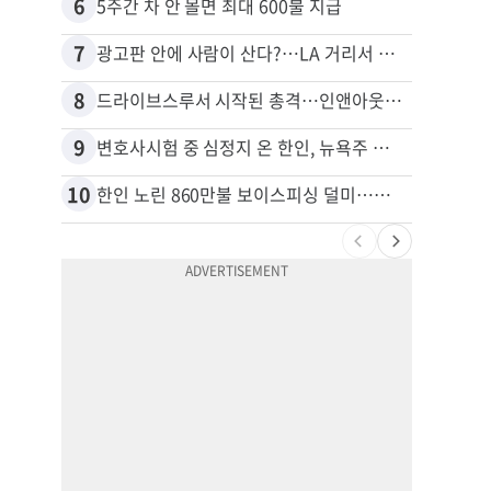
6
16
5주간 차 안 몰면 최대 600불 지급
7
17
광고판 안에 사람이 산다?…LA 거리서 화제
8
18
드라이브스루서 시작된 총격…인앤아웃 참사 영상 공개
9
19
변호사시험 중 심정지 온 한인, 뉴욕주 제소
10
20
한인 노린 860만불 보이스피싱 덜미…영사관·한국 검찰 사칭
포드 