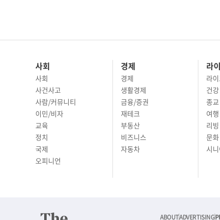
사회
경제
라
사회
경제
라이
사건사고
생활경제
건강
사람/커뮤니티
금융/증권
종교
이민/비자
재테크
여행 
교육
부동산
리빙
정치
비즈니스
문화 
국제
자동차
시니
오피니언
ABOUT
ADVERTISING
P