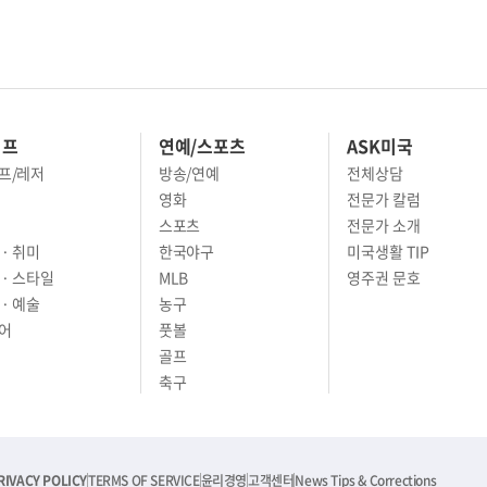
이프
연예/스포츠
ASK미국
프/레저
방송/연예
전체상담
영화
전문가 칼럼
스포츠
전문가 소개
· 취미
한국야구
미국생활 TIP
 · 스타일
MLB
영주권 문호
· 예술
농구
어
풋볼
골프
축구
RIVACY POLICY
TERMS OF SERVICE
윤리경영
고객센터
News Tips & Corrections