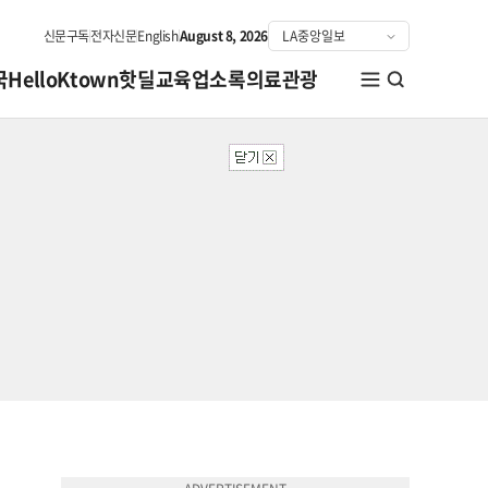
신문구독
전자신문
English
August 8, 2026
국
HelloKtown
핫딜
교육
업소록
의료관광