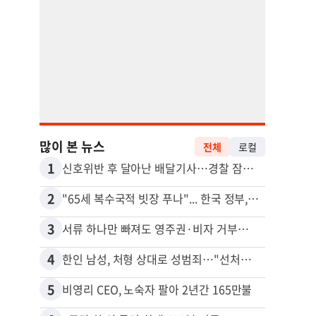
많이 본 뉴스
전체
로컬
1
11
신호위반 후 달아난 배달기사…경찰 잠복해 잡고보니 ‘반전’
2
12
"65세 복수국적 빗장 푸나"... 한국 정부, 연령 완화 전면 추진
김원석
3
13
서류 하나만 빠져도 영주권·비자 거부…심사관 재량권 대폭 확대
4
14
한인 남성, 처형 상대로 성범죄…"선처해줬더니 배신자 취급"
5
15
비영리 CEO, 노숙자 팔아 2년간 165만불