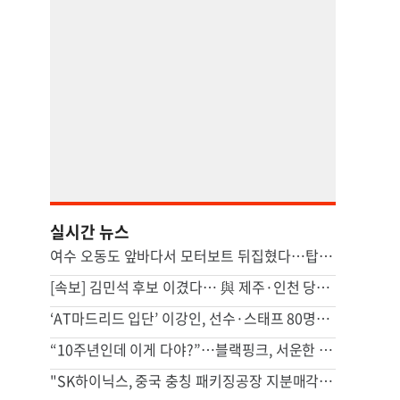
실시간 뉴스
여수 오동도 앞바다서 모터보트 뒤집혔다…탑승객 2명 사망
[속보] 김민석 후보 이겼다… 與 제주·인천 당원투표 승리
‘AT마드리드 입단’ 이강인, 선수·스태프 80명에 한식 만찬 대접
“10주년인데 이게 다야?”…블랙핑크, 서운한 팬심에 결국 사과
"SK하이닉스, 중국 충칭 패키징공장 지분매각 등 검토"