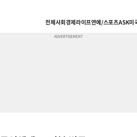
전체
사회
경제
라이프
연예/스포츠
ASK미