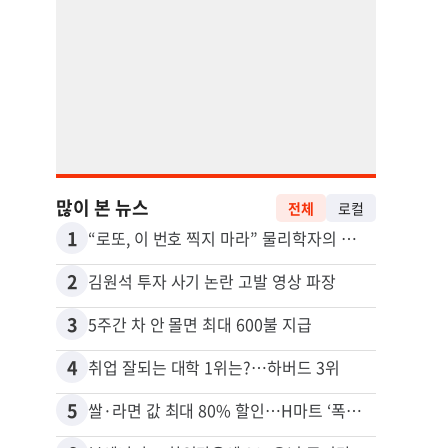
많이 본 뉴스
전체
로컬
1
11
“로또, 이 번호 찍지 마라” 물리학자의 당첨금 높이는 비밀
2
12
김원석 투자 사기 논란 고발 영상 파장
3
13
5주간 차 안 몰면 최대 600불 지급
4
14
취업 잘되는 대학 1위는?…하버드 3위
5
15
쌀·라면 값 최대 80% 할인…H마트 ‘폭탄 세일’