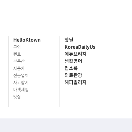
HelloKtown
핫딜
KoreaDailyUs
구인
에듀브리지
렌트
생활영어
부동산
업소록
자동차
의료관광
전문업체
해피빌리지
사고팔기
마켓세일
맛집