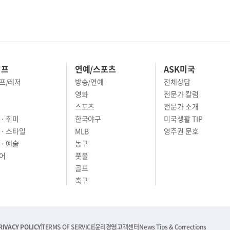
이프
연예/스포츠
ASK미국
프/레저
방송/연예
전체상담
영화
전문가 칼럼
스포츠
전문가 소개
· 취미
한국야구
미국생활 TIP
 · 스타일
MLB
영주권 문호
· 예술
농구
어
풋볼
골프
축구
RIVACY POLICY
TERMS OF SERVICE
윤리경영
고객센터
News Tips & Corrections