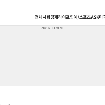
전체
사회
경제
라이프
연예/스포츠
ASK미