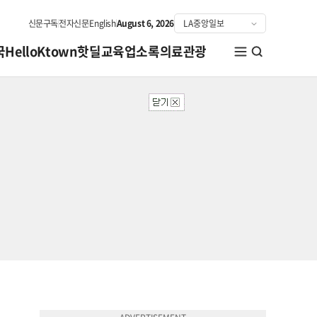
신문구독
전자신문
English
August 6, 2026
국
HelloKtown
핫딜
교육
업소록
의료관광