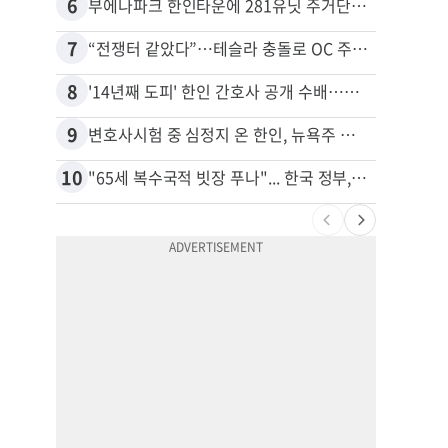
6
16
부에나파크 한인타운에 281유닛 주거단지 들어선다
7
17
“전쟁터 같았다”…테슬라 충돌로 OC 주택 4채 파손
8
18
'14년째 도피' 한인 간호사 공개 수배…메디케어 사기 유죄
9
19
변호사시험 중 심정지 온 한인, 뉴욕주 제소
10
20
"65세 복수국적 빗장 푸나"... 한국 정부, 연령 완화 전면 추진