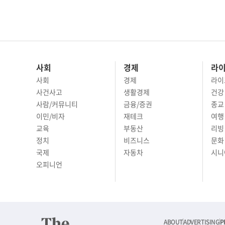
사회
경제
라
사회
경제
라이
사건사고
생활경제
건강
사람/커뮤니티
금융/증권
종교
이민/비자
재테크
여행 
교육
부동산
리빙
정치
비즈니스
문화 
국제
자동차
시니
오피니언
ABOUT
ADVERTISING
P