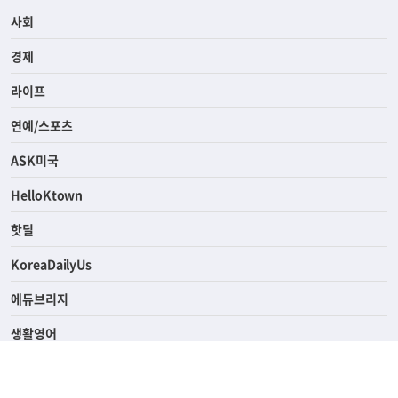
사회
경제
라이프
연예/스포츠
ASK미국
HelloKtown
핫딜
KoreaDailyUs
에듀브리지
생활영어
업소록