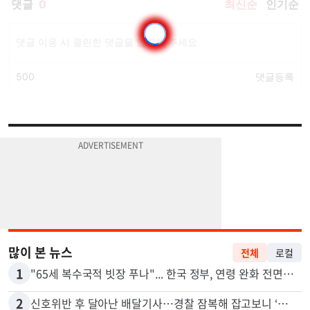
많이 본 뉴스
전체
로컬
1
"65세 복수국적 빗장 푸나"... 한국 정부, 연령 완화 전면 추진
2
신호위반 후 달아난 배달기사…경찰 잠복해 잡고보니 ‘반전’