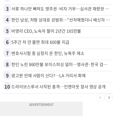
3
서류 하나만 빠져도 영주권·비자 거부…심사관 재량권 대폭 확대
4
한인 남성, 처형 상대로 성범죄…"선처해줬더니 배신자 취급"
5
비영리 CEO, 노숙자 팔아 2년간 165만불
6
5주간 차 안 몰면 최대 600불 지급
7
변호사시험 중 심정지 온 한인, 뉴욕주 제소
8
한인 노린 860만불 보이스피싱 덜미…영사관·한국 검찰 사칭
9
광고판 안에 사람이 산다?…LA 거리서 화제
10
드라이브스루서 시작된 총격…인앤아웃 참사 영상 공개