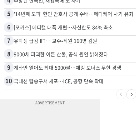
3
40만명 SSI<생활보조금> 월 331불 깎이나
4
추방된 한국인, 재입국해 또 사기
5
'14년째 도피' 한인 간호사 공개 수배…메디케어 사기 유죄
6
[포커스] 메디캘 대폭 개편…자산한도 84% 축소
7
유학생 급감 IIT… 교수•직원 160명 감원
8
9000채 파괴한 이튼 산불, 공식 원인 밝혀졌다
9
계좌만 열어도 최대 5000불…체킹 보너스 무한 경쟁
10
국내선 탑승구서 체포…ICE, 공항 단속 확대