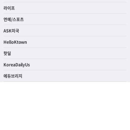
경제
라이프
연예/스포츠
ASK미국
HelloKtown
핫딜
KoreaDailyUs
에듀브리지
생활영어
업소록
의료관광