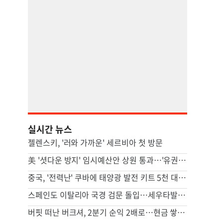
실시간 뉴스
젤렌스키, '러와 가까운' 세르비아 첫 방문
美 '셧다운 방지' 임시예산안 상원 통과…'유권자 ID법'은 좌절
중국, '전력난' 쿠바에 태양광 발전 키트 5천 대 기증
스페인도 이탈리아 국경 검문 돌입…세우타발 갈등 고조
버핏 떠난 버크셔, 2분기 순익 2배로…현금 쌓기서 투자로 전환