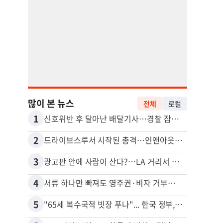
많이 본 뉴스
전체
로컬
1
11
신호위반 후 달아난 배달기사…경찰 잠복해 잡고보니 ‘반전’
2
12
드라이브스루서 시작된 총격…인앤아웃 참사 영상 공개
5주간
3
13
광고판 안에 사람이 산다?…LA 거리서 화제
4
14
서류 하나만 빠져도 영주권·비자 거부…심사관 재량권 대폭 확대
포드 
5
15
"65세 복수국적 빗장 푸나"... 한국 정부, 연령 완화 전면 추진