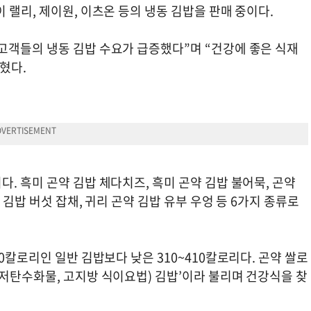
 랠리, 제이원, 이츠온 등의 냉동 김밥을 판매 중이다.
고객들의 냉동 김밥 수요가 급증했다”며 “건강에 좋은 식재
밝혔다.
. 흑미 곤약 김밥 체다치즈, 흑미 곤약 김밥 불어묵, 곤약
 김밥 버섯 잡채, 귀리 곤약 김밥 유부 우엉 등 6가지 종류로
0칼로리인 일반 김밥보다 낮은 310~410칼로리다. 곤약 쌀로
저탄수화물, 고지방 식이요법) 김밥’이라 불리며 건강식을 찾