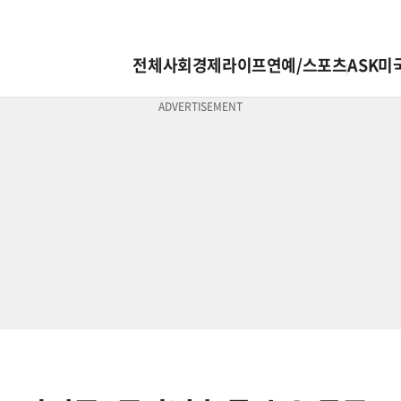
전체
사회
경제
라이프
연예/스포츠
ASK미