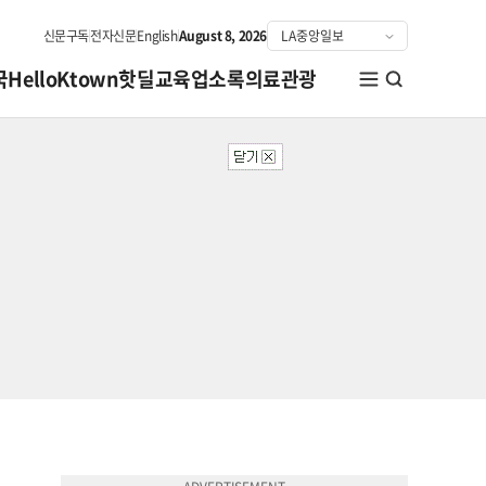
신문구독
전자신문
English
August 8, 2026
국
HelloKtown
핫딜
교육
업소록
의료관광