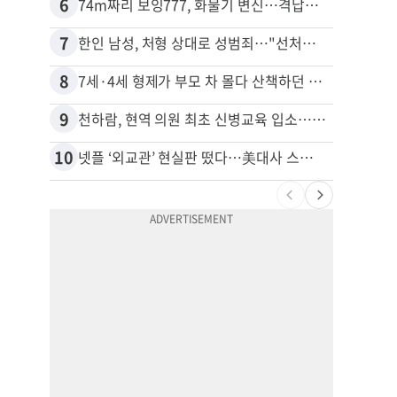
6
16
74m짜리 보잉777, 화물기 변신…격납고서 ‘보물’ 찾는 인천공항
40대
7
17
한인 남성, 처형 상대로 성범죄…"선처해줬더니 배신자 취급"
8
18
7세·4세 형제가 부모 차 몰다 산책하던 여성 들이받아
비영리
9
19
천하람, 현역 의원 최초 신병교육 입소…논산서 2박3일 생활
10
20
넷플 ‘외교관’ 현실판 떴다…美대사 스틸 지키는 ‘신 스틸러’